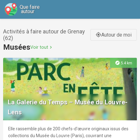
Que faire
autour
Activités à faire autour de Grenay
Autour de moi
gps_fixed
(62)
Musées
Voir tout
chevron_right
explore
5.4 km
La Galerie du Temps – Musée du Louvre-
Lens
Elle rassemble plus de 200 chefs-d'œuvre originaux issus des
collections du Musée du Louvre (Paris), couvrant une