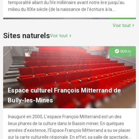
temporalité allant du IVe millénaire avant notre ère jusqu'au
milieu du XIXe siècle (de la naissance de l'écriture à la
révolution industrielle). Trois grands ensembles typés :
explore
5.5 km
Antiquité (Mésopotamie, Égypte, Grèce, Rome) Moyen Âge
Voir tout
chevron_right
Temps Modernes et Époque Contemporaine
Sites naturels
Voir tout
chevron_right
explore
909 m
Le Louvre-Lens
Parcourir la Galerie du temps du Louvre-Lens, c’est traverser
Espace culturel François Mitterrand de
les époques, les pays, les civilisations, c’est contempler et
Bully-les-Mines
redécouvrir les collections du “ Louvre en partage ”, grâce à une
scénographie unique au monde. On y vient avec les bébés, on
joue avec les enfants à chercher des indices sur les œuvres
Inauguré en 2000, L'espace François Mitterrand est un des
explore
5.5 km
d’art pendant un jeu de piste, les grands-parents apprennent à
lieux phares de la culture dans le Bassin minier. En quelques
devenir guides pour leurs petits-enfants… Ici, tout est fait pour
années d'existence, l'Espace François Mitterrand a su se placer
partager en famille des moments ludiques et festifs autour
sur la carte culturelle régionale. En effet, sa salle de spectacle