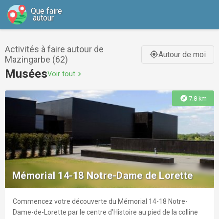
Que faire
autour
Activités à faire autour de
Autour de moi
gps_fixed
Mazingarbe (62)
Musées
Voir tout
chevron_right
explore
7.8 km
Mémorial 14-18 Notre-Dame de Lorette
Commencez votre découverte du Mémorial 14-18 Notre-
Dame-de-Lorette par le centre d’Histoire au pied de la colline