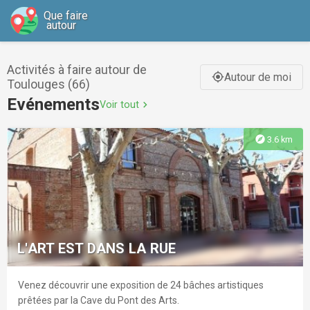
Que faire
autour
Activités à faire autour de
Autour de moi
gps_fixed
Toulouges (66)
Evénements
Voir tout
chevron_right
explore
3.6 km
L'ART EST DANS LA RUE
Venez découvrir une exposition de 24 bâches artistiques
prêtées par la Cave du Pont des Arts.