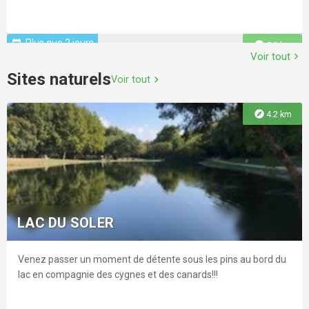
Plus que 2 jours
event
explore
5.2 km
Voir tout
chevron_right
Sites naturels
Voir tout
chevron_right
explore
4.2 km
L'EAU QUI DORT
Àcentmètresducentredumonde, une nouvelle exposition
"L'eau qui dort"
LAC DU SOLER
Venez passer un moment de détente sous les pins au bord du
explore
5.5 km
lac en compagnie des cygnes et des canards!!!