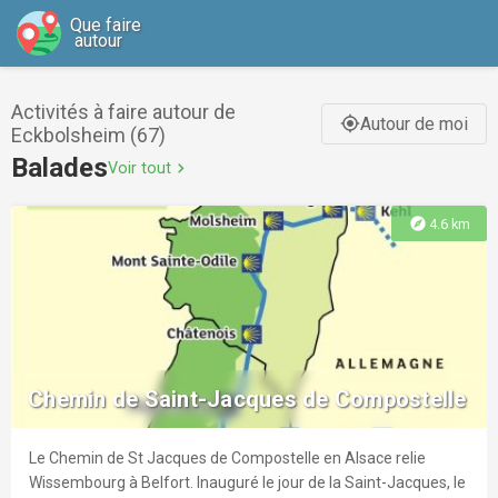
Que faire
autour
Activités à faire autour de
Autour de moi
gps_fixed
Eckbolsheim (67)
Balades
Voir tout
chevron_right
explore
4.6 km
Chemin de Saint-Jacques de Compostelle
Le Chemin de St Jacques de Compostelle en Alsace relie
Wissembourg à Belfort. Inauguré le jour de la Saint-Jacques, le