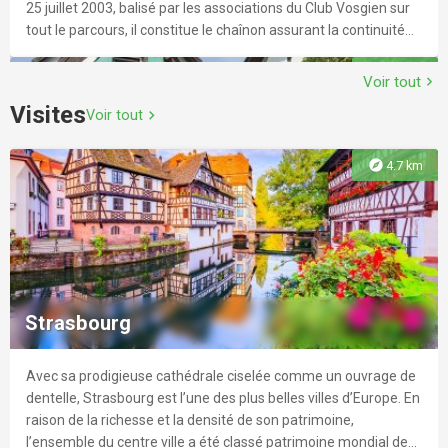
25 juillet 2003, balisé par les associations du Club Vosgien sur
tout le parcours, il constitue le chaînon assurant la continuité
entre l’Europe du Nord et de l’Est aux portes de la Franche-
explore
5.8 km
Comté. Le chemin se poursuit jusqu'à Belfort via Bellemagny
Voir tout
chevron_right
(68) pour un total de 276 km. Amis de Saint-Jacques en Alsace
Visites
Voir tout
chevron_right
www.saint-jacques-alsace.org/ Club Vosgien www.club-
vosgien.eu
explore
4.7 km
Parcours des fermes à Griesheim-sur-
Souffel
Découvrez Griesheim-sur-Souffel en famille et en vous
amusant ! Cette balade vous emmènera à travers les rues du
Strasbourg
village, sur un parcours de découverte ponctué d'énigmes.
Récupérez votre livret papier à la Mairie de Griesheim-sur-
Souffel ou en téléchargez le directement sur cette page !
Avec sa prodigieuse cathédrale ciselée comme un ouvrage de
Plus que 6 jours
event
explore
6.5 km
dentelle, Strasbourg est l’une des plus belles villes d’Europe. En
raison de la richesse et la densité de son patrimoine,
l’ensemble du centre ville a été classé patrimoine mondial de