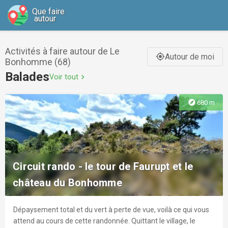
Que faire
autour
Activités à faire autour de Le
Autour de moi
gps_fixed
Bonhomme (68)
Balades
Voir tout
chevron_right
explore
680 m
Circuit rando - le tour de Faurupt et le
château du Bonhomme
Dépaysement total et du vert à perte de vue, voilà ce qui vous
attend au cours de cette randonnée. Quittant le village, le