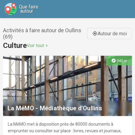
Que faire
autour
Activités à faire autour de Oullins
Autour de moi
gps_fixed
(69)
Culture
Voir tout
chevron_right
explore
940 m
La MéMO - Médiathèque d'Oullins
La MéMO met à disposition près de 80000 documents à
emprunter ou consulter sur place : livres, revues et journaux,