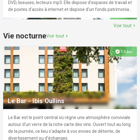
DVD, liseuses, lecteurs mp3. Elle dispose d'espaces de travail et
de postes d'accès à internet et dispose d'un fonds patrimonial
très riche.
explore
1.8 km
Voir tout
chevron_right
Vie nocturne
Voir tout
chevron_right
explore
1.5 km
Centre Social et Culturel de La Mulatière
Activités et services de type social, familial et culturel.
Le Bar - Ibis Oullins
Le Bar est le point central où règne une atmosphère conviviale
explore
2.2 km
autour d'un verre de la riche carte des vins. Ouvert tout au long
de la journée, ce lieu s'adapte à vos envies de détente, de
divertissement ou d'échanges.