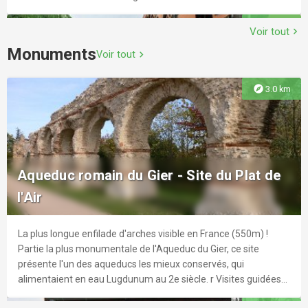
explore
2.3 km
Voir tout
chevron_right
Monuments
Voir tout
chevron_right
La Mouche
explore
3.0 km
Situé au cœur de Saint-Genis-Laval, le théâtre et cinéma La
Mouche se veut être un lieu accessible à tous.
Mob Hotel Bar
Le bar de MOB HOTEL propose une large carte de cocktails
explore
2.6 km
Aqueduc romain du Gier - Site du Plat de
classiques, de créations et une sélection de jus, softs et bières
l'Air
majoritairement bio.
La plus longue enfilade d'arches visible en France (550m) !
explore
2.4 km
Partie la plus monumentale de l'Aqueduc du Gier, ce site
présente l'un des aqueducs les mieux conservés, qui
Médiathèque Elsa Triolet
alimentaient en eau Lugdunum au 2e siècle. r Visites guidées
sur demande toute l'année.