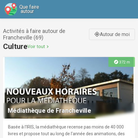
Que faire
autour
Activités à faire autour de
Autour de moi
gps_fixed
Francheville (69)
Culture
Voir tout
chevron_right
explore
372 m
Médiathèque de Francheville
Basée à l'IRIS, la médiathèque recense pas moins de 40 000
livres et propose tout au long de l'année des animations, des