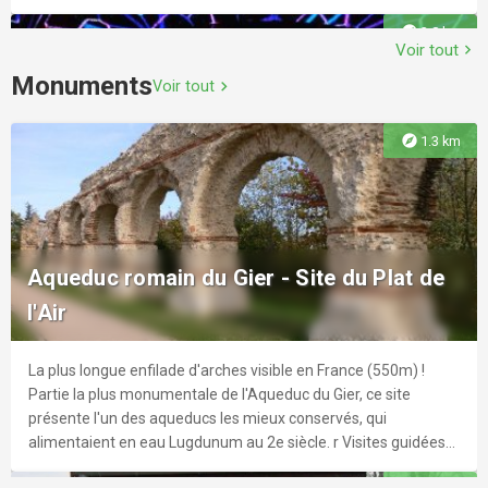
explore
3.8 km
Voir tout
chevron_right
Monuments
Voir tout
chevron_right
Bibliothèque du 5ème Point du Jour
explore
1.3 km
La bibliothèque municipale s'étend sur 700 m² sur 2 niveaux :
espace jeunesse, adulte et numérique.
Azar Club
Azar veut fédérer une large communauté de noctambules,
explore
3.5 km
Aqueduc romain du Gier - Site du Plat de
dans un panachage déjà réussi à la Maison de Gerland et au
l'Air
Selcius. Son positionnement haut de gamme lui permet de se
différencier ainsi de ses concurrents.
La plus longue enfilade d'arches visible en France (550m) !
explore
3.8 km
Partie la plus monumentale de l'Aqueduc du Gier, ce site
présente l'un des aqueducs les mieux conservés, qui
Centre Social et Culturel de La Mulatière
alimentaient en eau Lugdunum au 2e siècle. r Visites guidées
sur demande toute l'année.