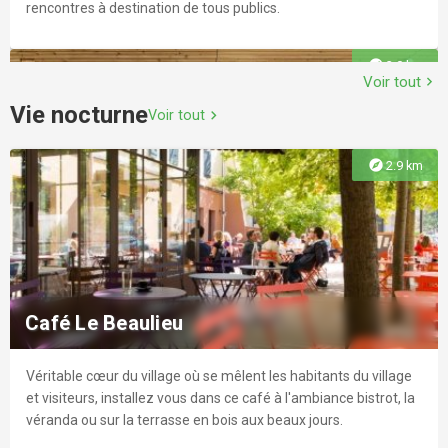
rencontres à destination de tous publics.
explore
3.0 km
Voir tout
chevron_right
Vie nocturne
Voir tout
chevron_right
explore
2.9 km
Médiathèque de Chaponost
Un beau lieu, de multiples usages avec 4 ordinateurs fixes et 1
imprimante, consoles de jeux-vidéos (PS4, PS5, Xbox, Wii U), 1
Café Le Beaulieu
imprimante 3D, 2 micro-chaînes pour écouter CD et 1 lecteur
CD (Victor) adapté aux personnes âgées et aux déficients
visuels.
Véritable cœur du village où se mêlent les habitants du village
explore
3.4 km
et visiteurs, installez vous dans ce café à l'ambiance bistrot, la
véranda ou sur la terrasse en bois aux beaux jours.