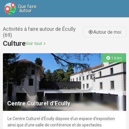
Que faire
autour
Activités à faire autour de Écully
Autour de moi
gps_fixed
(69)
Culture
Voir tout
chevron_right
explore
1.6 km
Centre Culturel d'Ecully
Le Centre Culturel d'Écully dispose d'un espace d'exposition
ainsi que d'une salle de conférence et de spectacles.