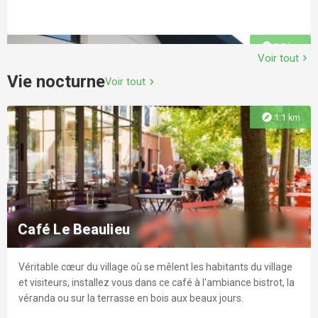
explore
2.2 km
Voir tout
chevron_right
Vie nocturne
Voir tout
chevron_right
explore
1.1 km
Médiathèque de Charbonnières
Service municipal de lecture public : bibliothèque,
médiathèque, CD-thèque...
Café Le Beaulieu
Véritable cœur du village où se mêlent les habitants du village
explore
2.5 km
et visiteurs, installez vous dans ce café à l'ambiance bistrot, la
véranda ou sur la terrasse en bois aux beaux jours.