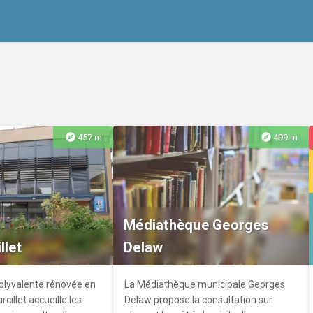
explore
explore
457 m
499 m
Médiathèque Georges
llet
Delaw
polyvalente rénovée en
La Médiathèque municipale Georges
rcillet accueille les
Delaw propose la consultation sur