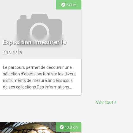
explore
241 m
Exposition : mesurer le
monde
Le parcours permet de découvrir une
sélection d'objets portant sur les divers
instruments de mesure anciens issus
de ses collections.Des informations
historiques et techniques, mais
accessibles à tous, permettent d'en
Voir tout
chevron_right
savoir un peu plus.Les instruments
exposés appartiennent en particulier
au monde industriel (les mesures du
temps, de la longueur et de la masse…),
explore
13.8 km
mais aussi au quotidien familier avec