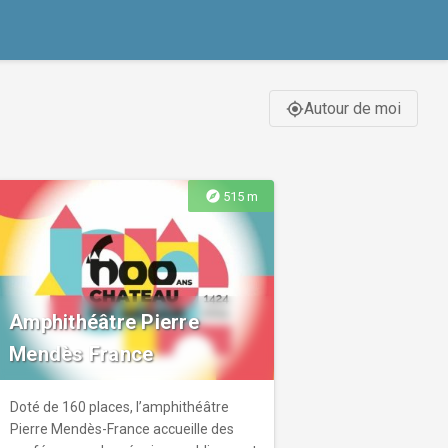
Autour de moi
gps_fixed
explore
515 m
Amphithéâtre Pierre
Mendès France
Doté de 160 places, l’amphithéâtre
Pierre Mendès-France accueille des