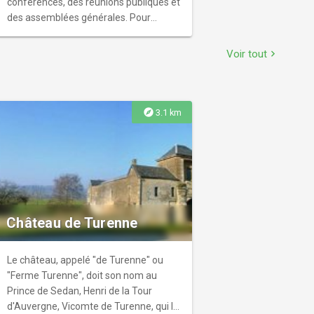
conférences, des réunions publiques et
des assemblées générales. Pour
certaines occasions, l’amphithéâtre
accueille des spectacles vivants.
Voir tout
chevron_right
explore
3.1 km
Château de Turenne
Le château, appelé "de Turenne" ou
"Ferme Turenne", doit son nom au
Prince de Sedan, Henri de la Tour
d'Auvergne, Vicomte de Turenne, qui l'a