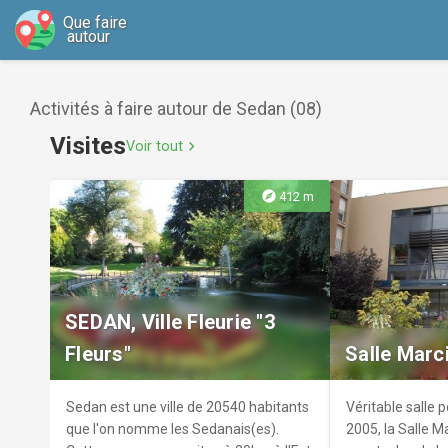
Que faire
autour
Activités à faire autour de Sedan (08)
Visites
Voir tout
chevron_right
explore
412 m
SEDAN, Ville Fleurie "3
Fleurs"
Salle Marci
Sedan est une ville de 20540 habitants
Véritable salle 
que l'on nomme les Sedanais(es).
2005, la Salle Ma