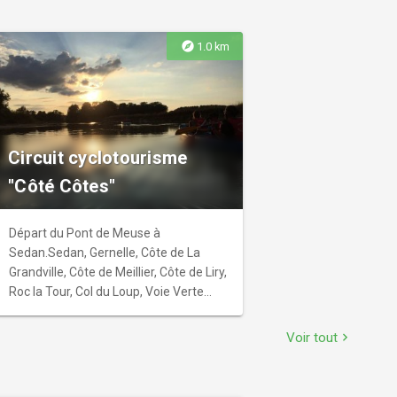
ponctué de paysages variés. Pour un
voyage de Paris à La Roche en
Ardenne (Belgique) ou une aventure de
explore
1.0 km
quelques jours (possibilité de boucles),
le GR vous offrira un parcours qui ne
manquera pas de vous laisser de
fabuleux souvenirs. Appareil photo
recommandé!
Circuit cyclotourisme
"Côté Côtes"
Départ du Pont de Meuse à
Sedan.Sedan, Gernelle, Côte de La
Grandville, Côte de Meillier, Côte de Liry,
Roc la Tour, Col du Loup, Voie Verte
Trans'Ardennes, Côte de Bulson, Côte
de Chaumont, retour à Sedan. Le tracé
Voir tout
chevron_right
de ce circuit est donné à titre indicatif.