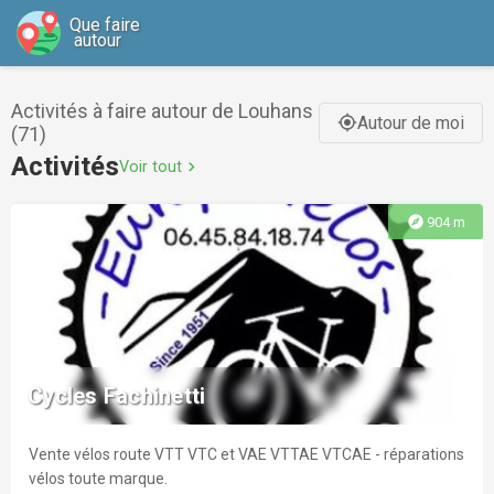
Que faire
autour
Activités à faire autour de Louhans
Autour de moi
gps_fixed
(71)
Activités
Voir tout
chevron_right
explore
904 m
Cycles Fachinetti
Vente vélos route VTT VTC et VAE VTTAE VTCAE - réparations
vélos toute marque.