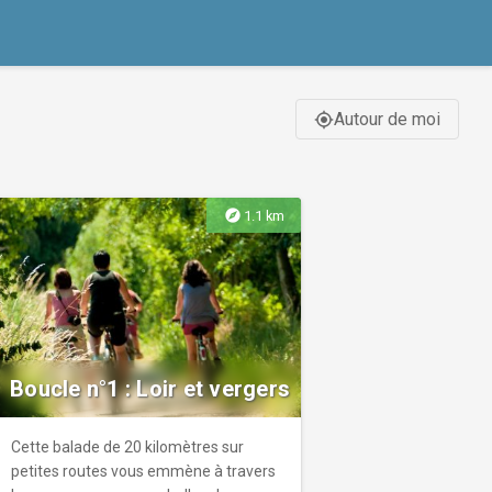
Autour de moi
gps_fixed
explore
1.1 km
Boucle n°1 : Loir et vergers
Cette balade de 20 kilomètres sur
petites routes vous emmène à travers