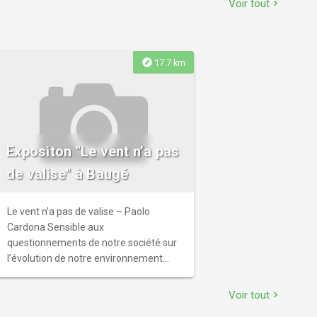
Voir tout
chevron_right
maison des laveuses en Anjou.
explore
17.7 km
Expositon "Le vent n’a pas
de valise" à Baugé
Le vent n’a pas de valise – Paolo
Cardona Sensible aux
questionnements de notre société sur
l’évolution de notre environnement
urbain et naturel, Paolo Cardona
interroge le visiteur avec son travail de
Voir tout
chevron_right
dessin et de photos. Ces œuvres, mises