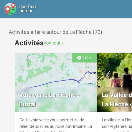
Que faire
autour
Activités à faire autour de La Flèche (72)
Activités
Voir tout
chevron_right
explore
717 m
Voie verte La Flèche -
La Vallée d
Durtal
La Flèche <
Cette voie verte vous permettra de
La ville de la Fl
relier deux villes au riche patrimoine, La
son Prytanée nat