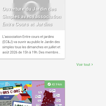
Ouverture du Jardin des
Simples avec l'association
Entre Cours et Jardins
L'association Entre cours et jardins
(EC&J) va ouvrir au public le Jardin des
simples tous les dimanches en juillet et
août 2026 de 15h à 19h. Des membres
de l'association seront présents pour
accueillir le public.
Voir tout
chevron_right
explore
43.9 km