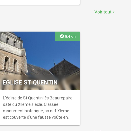
Voir tout
chevron_right
explore
8.4 km
EGLISE ST QUENTIN
L'église de St Quentin lès Beaurepaire
date du XIIème siècle. Classée
monument historique, sa nef XIème
est couverte d'une fausse voûte en
berceau brisé. La commune possède
aussi un lavoir restauré et la dernière