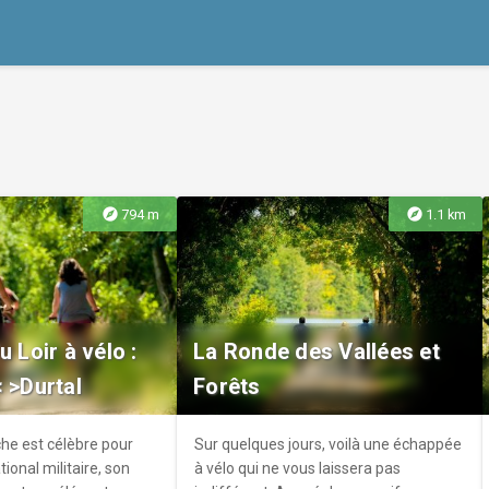
explore
explore
794 m
1.1 km
u Loir à vélo :
La Ronde des Vallées et
 >Durtal
Forêts
èche est célèbre pour
Sur quelques jours, voilà une échappée
ional militaire, son
à vélo qui ne vous laissera pas