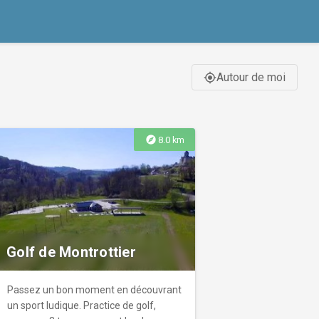
Autour de moi
gps_fixed
explore
8.0 km
Golf de Montrottier
Passez un bon moment en découvrant
un sport ludique. Practice de golf,