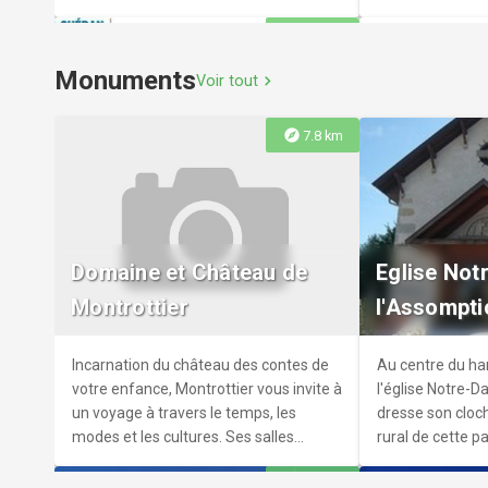
et Ados-Adultes. 8 postes de
explore
7.7 km
consultation internet et bureautique,
wifi. Surveillez l'agenda sur le site
Monuments
Voir tout
chevron_right
internet
explore
7.8 km
Bibliothèq
Bibliothèque Municipale
aux Livres
Bibliothèque de village disposant de
Bibliothèque
Domaine et Château de
Eglise Not
nombreuses nouveautés littéraires et
Montrottier
l'Assompti
d'une boite de retour pour les livres
Incarnation du château des contes de
Au centre du h
votre enfance, Montrottier vous invite à
l'église Notre-
un voyage à travers le temps, les
dresse son cloc
modes et les cultures. Ses salles
rural de cette 
abritent un cabinet de curiosités
Seynod. Reconstr
explore
10.7 km
présentant des collections uniques de
cette église ado