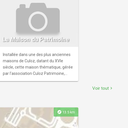
La Maison du Patrimoine
Installée dans une des plus anciennes
maisons de Culoz, datant du XVIe
siècle, cette maison thématique, gérée
par l'association Culoz Patrimoine,
vous propose de découvrir le passé de
la ville de Culoz, depuis l'époque
Voir tout
chevron_right
mésolithique à nos jours.
explore
13.5 km