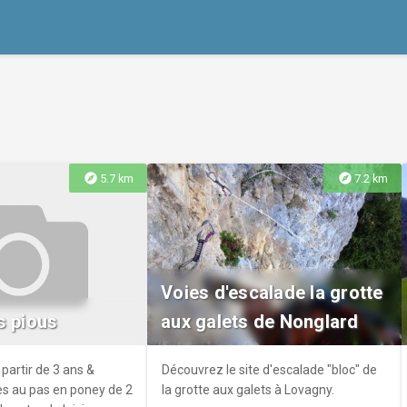
explore
explore
5.7 km
7.2 km
Voies d'escalade la grotte
s pious
aux galets de Nonglard
partir de 3 ans &
Découvrez le site d'escalade "bloc" de
es au pas en poney de 2
la grotte aux galets à Lovagny.