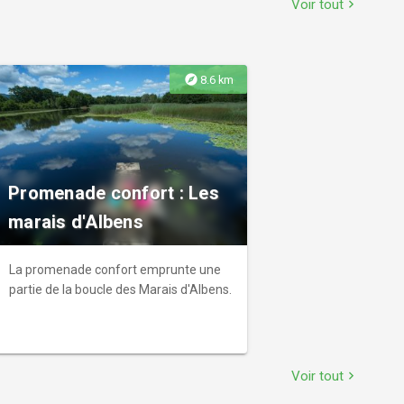
Voir tout
chevron_right
années 1850.
explore
8.6 km
Promenade confort : Les
marais d'Albens
La promenade confort emprunte une
partie de la boucle des Marais d'Albens.
Voir tout
chevron_right