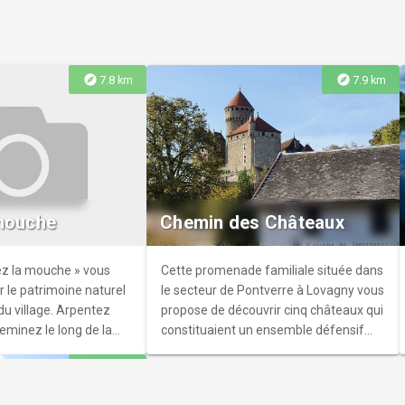
passé du sanctuaire.
explore
explore
7.8 km
7.9 km
nt-Martin
 butte Saint-Martin,
e nom est un témoin de
 mouche
Chemin des Châteaux
enne de la commune de
hui en partie urbanisée
Elle permet un ancrage
vez la mouche » vous
Cette promenade familiale située dans
e la commune dans le
ir le patrimoine naturel
le secteur de Pontverre à Lovagny vous
 du village. Arpentez
propose de découvrir cinq châteaux qui
heminez le long de la
constituaient un ensemble défensif
an…
féodal remarquable.
explore
10.5 km