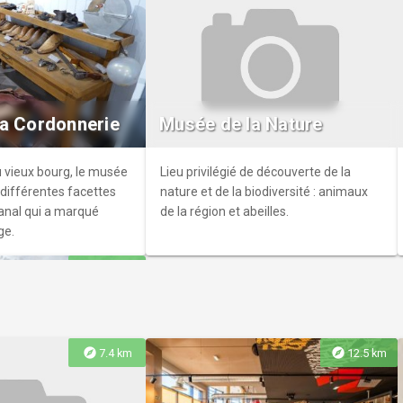
lic
est ouvert à tous et
urs aménagements
a Cordonnerie
Musée de la Nature
t se divertir à
re ville, des
long de la véloroute,
u vieux bourg, le musée
Lieu privilégié de découverte de la
man à la Mer.
 différentes facettes
nature et de la biodiversité : animaux
sanal qui a marqué
de la région et abeilles.
ge.
explore
13.9 km
explore
explore
7.4 km
12.5 km