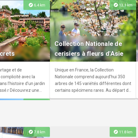
explore
explore
6.4 km
13.1 km
e Savière
ière serpente sur près
Collection Nationale de
out à Chanaz où une
crets
cerisiers à fleurs d'Asie
n Savoie permet la
e Haut-Rhône ; cadre
excellence à
rtage et de
Unique en France, la Collection
rée.
complicité avec la
Nationale comprend aujourd’hui 350
ns l’histoire d’un jardin
arbres de 145 variétés différentes dont
issé.r Découvrez une
certains spécimens rares. Au départ du
paysante, un
bâtiment Bois du Tornet, profitez d’une
explore
13.6 km
idées et de fleurs pour
petite halte pour découvrir cette
surprenante et
collection.
explore
explore
7.8 km
11.8 km