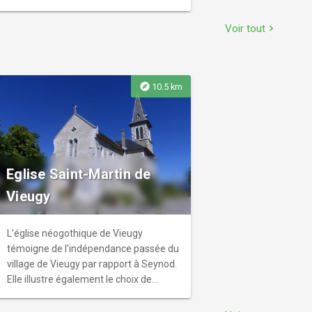
Voir tout
chevron_right
explore
10.5 km
Eglise Saint-Martin de
Vieugy
L'église néogothique de Vieugy
témoigne de l'indépendance passée du
village de Vieugy par rapport à Seynod.
Elle illustre également le choix de
l'architecture néogothique pour la
construction des églises à partir des