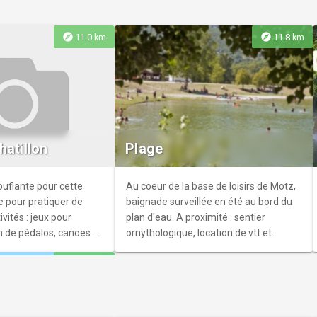
explore
explore
11.0 km
11.8 km
Val de Fier
 Val'Heureux...laissez-
ur apprendre à
hatillon
Plage
er, et gagner sa
ntier vous offre 7
ites au fil de ses
uflante pour cette
Au coeur de la base de loisirs de Motz,
oignent de temps plus
 pour pratiquer de
baignade surveillée en été au bord du
 de ce val...
ités : jeux pour
plan d'eau. A proximité : sentier
n de pédalos, canoës et
ornythologique, location de vtt et
rmis. La baignade est
autres engins sortant de l'ordinaire
explore
14.0 km
let et août.
(tandem, hand-bike, trike, toucan, kart
à pédales...)