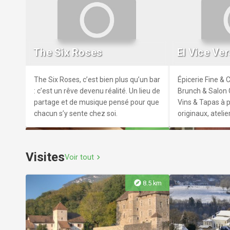
Le pont des z'arts
Musée Gal
Galerie d'Art associative. Propose tout
Venez découvrir 
au long de l'année des expositions de
de Portout insta
The Six Roses
El Vice Ver
peintures et sculptures d'artistes
de Savière dans
français et étrangers. En début
Ve siècle après 
d'année, des projections de films
gratuite.
The Six Roses, c’est bien plus qu’un bar
Épicerie Fine 
d'artistes.
: c’est un rêve devenu réalité. Un lieu de
Brunch & Salon 
partage et de musique pensé pour que
Vins & Tapas à
chacun s’y sente chez soi.
originaux, atelie
du bar ouvert d
explore
13.8 km
Visites
Voir tout
chevron_right
explore
8.5 km
Beer o'clock
Au Fût et 