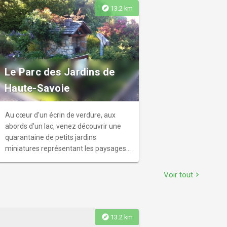
explore
13.2 km
Le Parc des Jardins de
Haute-Savoie
Au cœur d'un écrin de verdure, aux
abords d'un lac, venez découvrir une
quarantaine de petits jardins
miniatures représentant les paysages
de l'avant pays haut savoyard sous des
formes originales et très florales.
Voir tout
chevron_right
explore
13.2 km