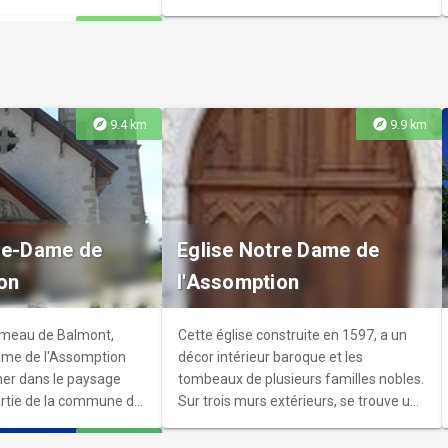
explore
7.8 km
explore
explore
9.4 km
9.9 km
ue La Fontaine
re-Dame de
Eglise Notre Dame de
on
l'Assomption
ameau de Balmont,
Cette église construite en 1597, a un
Dame de l'Assomption
décor intérieur baroque et les
her dans le paysage
tombeaux de plusieurs familles nobles.
partie de la commune de
Sur trois murs extérieurs, se trouve une
uite à partir de 1867,
litre funèbre peinte, unique en Savoie.
explore
11.0 km
pte l'architecture
La litre restaurée témoigne du riche