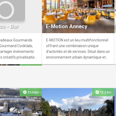
lo-Romain
l’univers des potiers
llés au bord du Canal
sa - Bar
E-Motion Annecy
 la première moitié du
Jésus-Christ. Entrée
& Cadeaux Gourmands
E-MOTION est un lieu multifonctionnel
Gourmand Cocktails,
offrant une combinaison unique
 partager évènements
d’activités et de services. Situé dans un
rs créatifs privatisation
environnement urbain dynamique et
u Mercredi au Dimanche
montagneux, il se démarque par sa
explore
13.9 km
conception innovante et sa diversité
d’offres.
explore
explore
11.0 km
12.3 km
à mesure