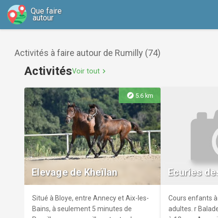
Que faire
autour
Activités à faire autour de Rumilly (74)
Activités
Voir tout
chevron_right
explore
5.6 km
Elevage de Kheïlan
Ecuries de
Situé à Bloye, entre Annecy et Aix-les-
Cours enfants à 
Bains, à seulement 5 minutes de
adultes. r Balad