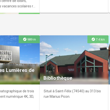
 centre de loisirs,
s vacances scolaires r
versairer Équitation
explore
9.0 km
s personnes atteintes
explore
explore
989 m
7.4 km
 - Elevage La
 Dames
e de chevaux et de
es Lumières de
ou de loisir - Pension
Bibliothèque
x - Près
atographique de trois
Situé à Saint-Félix (74540) au 313 bis
ment numérique 4K, 3D,
rue Marius Picon.