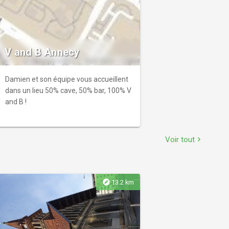
V and B Annecy
Damien et son équipe vous accueillent
dans un lieu 50% cave, 50% bar, 100% V
and B !
Voir tout
chevron_right
explore
13.2 km