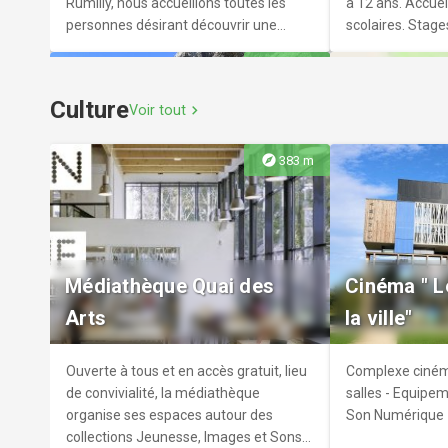
Rumilly, nous accueillons toutes les
à 12 ans. Accueil
personnes désirant découvrir une
scolaires. Stage
authentique approche des chevaux et
Animations anni
explore
8.4 km
des poneys et pratiquer l'équitation.
adaptée pour le
d'handicap.
Culture
Voir tout
chevron_right
explore
383 m
Voies d'escalade le rocher
Poney Club
de Nonglard
Ferme des
Découvrez le site d'escalade de
Elevage et vent
Médiathèque Quai des
Cinéma " L
Nonglard sur la montagne d'Age.
poneys de sport 
Arts
la ville"
de chevaux - Bo
Ouverte à tous et en accès gratuit, lieu
Complexe ciném
de convivialité, la médiathèque
salles - Equipe
organise ses espaces autour des
Son Numérique
collections Jeunesse, Images et Sons