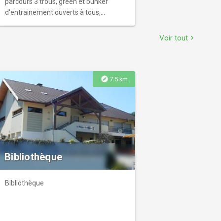
parcours 3 trous, green et bunker
d'entrainement ouverts à tous,
débutants ou confirmés... Cours de
golf.
Voir tout
chevron_right
explore
7.5 km
Bibliothèque
Bibliothèque