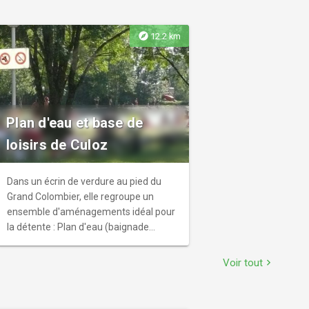
explore
12.2 km
Plan d'eau et base de
loisirs de Culoz
Dans un écrin de verdure au pied du
Grand Colombier, elle regroupe un
ensemble d'aménagements idéal pour
la détente : Plan d'eau (baignade
surveillée juillet et août, les après-midi),
Mini golf, Pumtrack, terrain de basket
Voir tout
chevron_right
et city stade