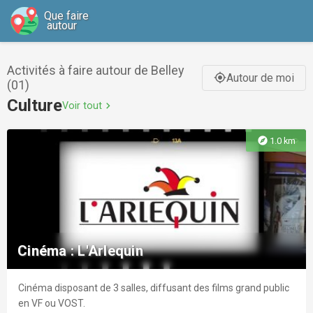
Que faire
autour
Activités à faire autour de Belley
Autour de moi
gps_fixed
(01)
Culture
Voir tout
chevron_right
explore
1.0 km
Cinéma : L'Arlequin
Cinéma disposant de 3 salles, diffusant des films grand public
en VF ou VOST.