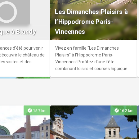
fort
Les Dimanches Plaisirs à
aine vous invite à une
l’Hippodrome Paris-
ante dans l'histoire de
ique à Blandy
Vincennes
nt, Saint-Maurice et
 un parcours qui met à
hesse de leur patrimoine
ances d'été pour venir
Vivez en famille "Les Dimanches
ustriel.
découvrir le château de
Plaisirs" à l’Hippodrome Paris-
es visites et des
Vincennes! Profitez d’une fête
combinant loisirs et courses hippiques,
dans un cadre familial inoubliable. Un
explore
29.6 km
événement pour toutes les
générations!
explore
explore
15.7 km
16.2 km
s passerelles