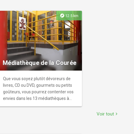
explore
12.5 km
Médiathèque de la Courée
Que vous soyez plutôt dévoreurs de
livres, CD ou DVD, gourmets ou petits
goûteurs, vous pourrez contenter vos
envies dans les 13 médiathèques à
votre service et profiter sur place ou à
emporter de 218 000 documents.
Voir tout
chevron_right