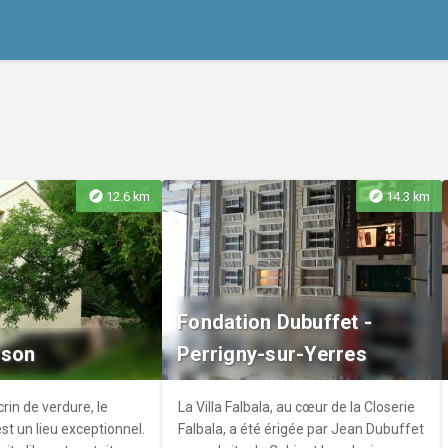
explore
explore
12.6 km
14.3 km
Fondation Dubuffet -
sson
Perrigny-sur-Yerres
rin de verdure, le
La Villa Falbala, au cœur de la Closerie
t un lieu exceptionnel.
Falbala, a été érigée par Jean Dubuffet