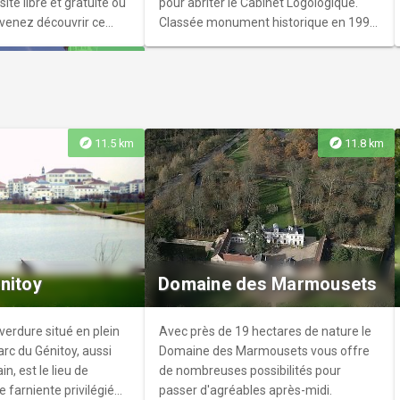
site libre et gratuite ou
pour abriter le Cabinet Logologique.
, venez découvrir ce
Classée monument historique en 1998,
, depuis 2004, fabrique
cette œuvre emblématique de l'artiste
explore
17.4 km
 farine de manière
se trouve à proximité des anciens
ateliers de sculpture, aujourd'hui
dédiés aux maquettes d'architecture.
Un bâtiment annexe a été
spécifiquement construit pour accueillir
explore
explore
11.5 km
11.8 km
les éléments du spectacle Coucou
Bazar ainsi qu'une collection
le Jean
significative de ses peintures.
bâtisse du XIXe siècle,
emplacement d’une
nitoy
Domaine des Marmousets
e seigneuriale, le
an propose une
histoire de Villiers-
 verdure situé en plein
Avec près de 19 hectares de nature le
vers divers
Parc du Génitoy, aussi
Domaine des Marmousets vous offre
la vie quotidienne.
n, est le lieu de
de nombreuses possibilités pour
 farniente privilégié
passer d'agréables après-midi.