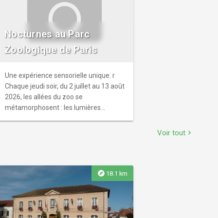
Nocturnes au Parc
Zoologique de Paris
Une expérience sensorielle unique. r
Chaque jeudi soir, du 2 juillet au 13 août
2026, les allées du zoo se
métamorphosent : les lumières
s’adoucissent, les sons de la nature
prennent le dessus, et les animaux se
Voir tout
chevron_right
dévoilent autrement.
explore
18.1 km