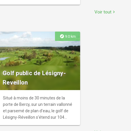
Chartier s'offre à la promenade sur 50
hectares.
Voir tout
chevron_right
explore
9.0 km
Golf public de Lésigny-
Reveillon
Situé à moins de 30 minutes de la
porte de Bercy, sur un terrain vallonné
et parsemé de plan d’eau, le golf de
Lésigny-Réveillon s’étend sur 104
hectares et compte 27 trous et d'un
parcours 9 trous compact.