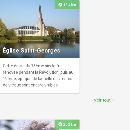
explore
12.4 km
Église Saint-Georges
Cette église du 16ème siècle fut
rénovée pendant la Révolution, puis au
19ème, époque de laquelle des restes
de vitraux sont encore visibles.
Voir tout
chevron_right
explore
25.2 km