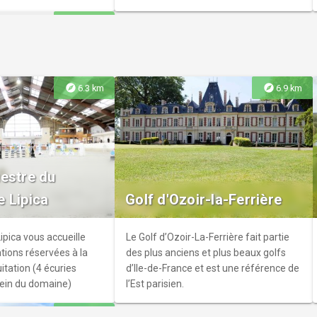
ens aux beaux jours.
explore
14.6 km
explore
explore
6.3 km
6.9 km
nt Evrin
ennes terres agricoles
estre du
t les bâtiments, le parc
 Lipica
Golf d'Ozoir-la-Ferrière
vertébrale à
 Montévrain. Ses
 nourries des paysages
pica vous accueille
Le Golf d’Ozoir-La-Ferrière fait partie
mpagne environnante:
ations réservées à la
des plus anciens et plus beaux golfs
ocagères, petit bois...
itation (4 écuries
d’Ile-de-France et est une référence de
sein du domaine)
l’Est parisien.
explore
13.9 km