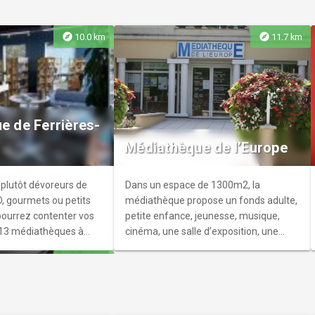
explore
explore
10.0 km
11.7 km
hables - Cave et
u cœur du nouveau
ue de Ferrières-
évrain. Venez profiter
Médiathèque de l’Europe
u de sa salle pour
arte. Grands crus, bière
ky, etc. vous trouverez
plutôt dévoreurs de
Dans un espace de 1300m2, la
 bonheur !
D, gourmets ou petits
médiathèque propose un fonds adulte,
pourrez contenter vos
petite enfance, jeunesse, musique,
 13 médiathèques à
cinéma, une salle d’exposition, une
profiter sur place ou à
salle d’animation et une salle
explore
13.6 km
8 000 documents.
multimédia.