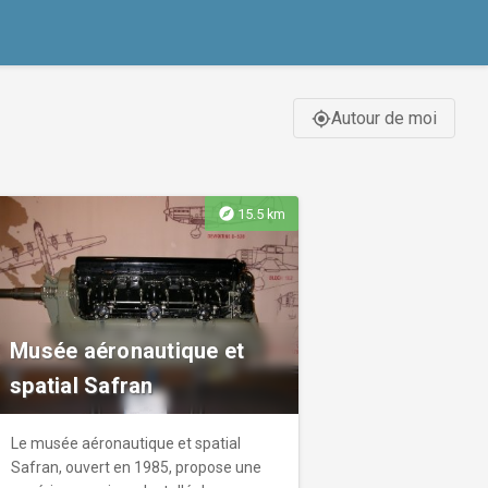
Autour de moi
gps_fixed
explore
15.5 km
Musée aéronautique et
spatial Safran
Le musée aéronautique et spatial
Safran, ouvert en 1985, propose une