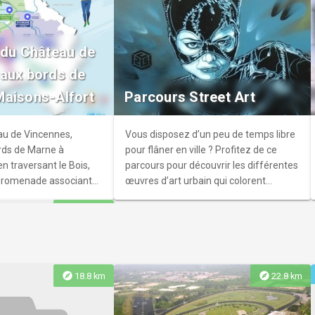
re-Dame-de-
 du Château de
ame fut bâtie au
aux bords de
le abrite des fresques
aisons-Alfort
Parcours Street Art
 XVIème siècle.
au de Vincennes,
Vous disposez d’un peu de temps libre
ords de Marne à
pour flâner en ville ? Profitez de ce
n traversant le Bois,
parcours pour découvrir les différentes
 promenade associant
œuvres d’art urbain qui colorent
oine.
Vincennes.
explore
26.1 km
istorique à pied
explore
explore
18.8 km
22.8 km
on-le-Pont à