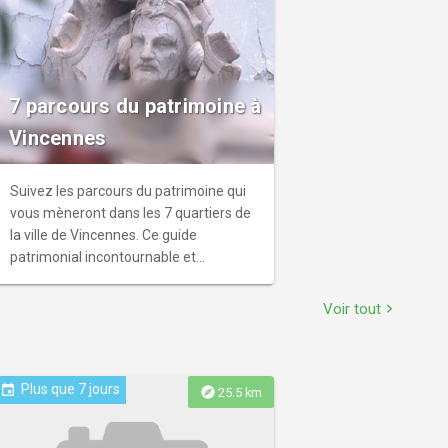
7 parcours du patrimoine à
Vincennes
Suivez les parcours du patrimoine qui
vous mèneront dans les 7 quartiers de
la ville de Vincennes. Ce guide
patrimonial incontournable et
largement documenté, vous
accompagnera dans les 7 étapes de
Voir tout
chevron_right
découverte de Vincennes.
Plus que 7 jours
event
explore
25.5 km