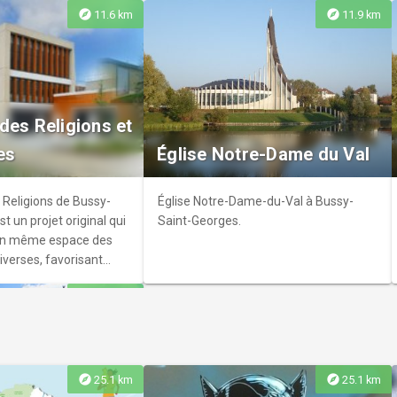
explore
explore
11.6 km
11.9 km
e Henri Cartier-
plutôt dévoreurs de
des Religions et
D, gourmets ou petits
es
Église Notre-Dame du Val
pourrez contenter vos
 13 médiathèques à
profiter sur place ou à
 Religions de Bussy-
Église Notre-Dame-du-Val à Bussy-
8 000 documents.
t un projet original qui
Saint-Georges.
un même espace des
iverses, favorisant
res et le dialogue entre
explore
13.7 km
explore
explore
25.1 km
25.1 km