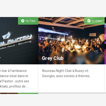
explore
explore
10.7 km
11.0 km
 Sources
s-sur-Gondoire
r
Grey Club
un bar à l’ambiance
Nouveau Night-Club à Bussy-st-
dance situé dans le
Georges, avec soirées à thèmes.
l Paxton : outre ses
tails, profitez de
diablées et d'ateliers
explore
13.5 km
eux...