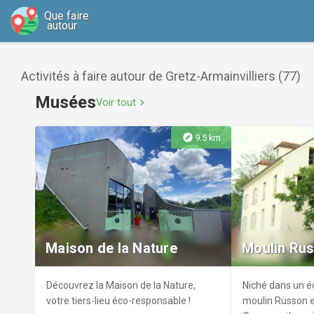
Que faire
autour
Activités à faire autour de Gretz-Armainvilliers (77)
Musées
Voir tout
chevron_right
explore
9.5 km
Maison de la Nature
Moulin Ru
Découvrez la Maison de la Nature,
Niché dans un éc
votre tiers-lieu éco-responsable !
moulin Russon es