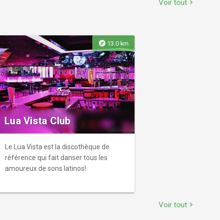
Voir tout
chevron_right
explore
13.0 km
Lua Vista Club
Le Lua Vista est la discothèque de
référence qui fait danser tous les
amoureux de sons latinos!
Voir tout
chevron_right