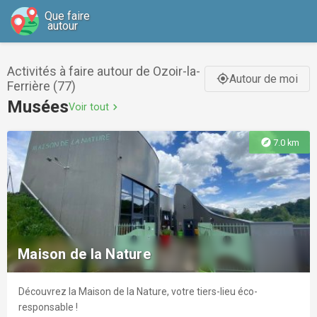
Que faire
autour
Activités à faire autour de Ozoir-la-
Autour de moi
gps_fixed
Ferrière (77)
Musées
Voir tout
chevron_right
explore
7.0 km
Maison de la Nature
Découvrez la Maison de la Nature, votre tiers-lieu éco-
responsable !