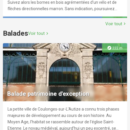
Suivez alors les bornes en bois agrémentées d’un vélo et de
flèches directionnelles marron. Sans indication, poursuivez
votre chemin. Découvrez la vallée de l'Autize et laissez-vous
explore
382 m
surprendre par la poésie des paysages et le charme du bâti de
Voir tout
chevron_right
ce territoire.
Balades
Voir tout
chevron_right
explore
222 m
Piscine Aquaval
La piscine communautaire AQUAVAL est un lieu d’activités
sportives et de détente. C’est un cadre convivial pour passer
Balade patrimoine d'exception
une agréable journée en famille ou entre amis. Vous y
trouverez : - Un petit bassin de 75 m² d’une profondeur allant
de 40 cm à 1 mètre - Un grand bassin de 312,50 m² d’une
La petite ville de Coulonges-sur-L’Autize a connu trois phases
explore
5.1 km
profondeur allant de 1,40 m à 3,70 mètres et équipé de deux
majeures de développement au cours de son histoire. Au
plongeoirs. - Un espace ludique avec zone de jeux d'eau
Moyen Age, l’habitat se rassemble autour de l’église Saint-
(splashpad), jets et canons à eaux - Une plage enherbée
Etienne. Le noyau médiéval, aujourd’hui un peu excentré, se