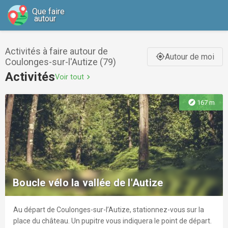
Que faire
autour
Activités à faire autour de
Autour de moi
gps_fixed
Coulonges-sur-l'Autize (79)
Activités
Voir tout
chevron_right
explore
167 m
Boucle vélo la vallée de l'Autize
Au départ de Coulonges-sur-l’Autize, stationnez-vous sur la
place du château. Un pupitre vous indiquera le point de départ.