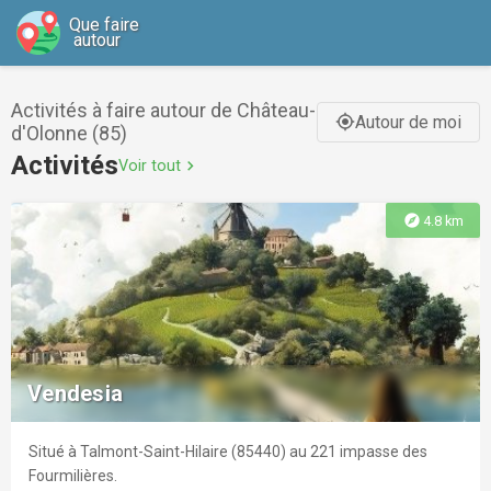
Que faire
autour
Activités à faire autour de Château-
Autour de moi
gps_fixed
d'Olonne (85)
Activités
Voir tout
chevron_right
explore
4.8 km
Vendesia
Situé à Talmont-Saint-Hilaire (85440) au 221 impasse des
Fourmilières.