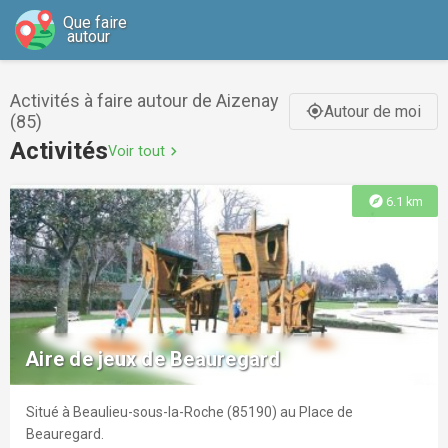
Que faire
autour
Activités à faire autour de Aizenay
Autour de moi
gps_fixed
(85)
Activités
Voir tout
chevron_right
explore
6.1 km
Aire de jeux de Beauregard
Situé à Beaulieu-sous-la-Roche (85190) au Place de
Beauregard.