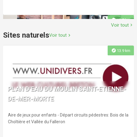
explore
13.7 km
Voir tout
chevron_right
Sites naturels
Voir tout
chevron_right
explore
13.9 km
SALLE DE SPORT WEFIT
Situé à Saint-Jean-de-Monts (85160) au Route de Challans,
PLAN D'EAU DU MOULIN SAINT-ETIENNE-
Les sentiers du Marais.
DE-MER-MORTE
Aire de jeux pour enfants - Départ circuits pédestres: Bois de la
explore
14.1 km
Choltière et Vallée du Falleron