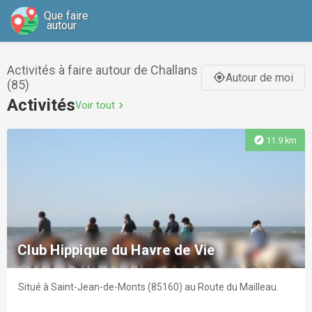
Que faire
autour
Activités à faire autour de Challans
Autour de moi
gps_fixed
(85)
Activités
Voir tout
chevron_right
explore
11.9 km
Club Hippique du Havre de Vie
Situé à Saint-Jean-de-Monts (85160) au Route du Mailleau.