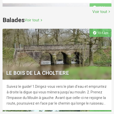
explore
15.2 km
Voir tout
chevron_right
Balades
Voir tout
chevron_right
La Chevauchée des Dunes
explore
13.6 km
Situé à Saint-Jean-de-Monts (85160) au Avenue des épines.
Plage de l'Estacade
Situé à Saint-Jean-de-Monts (85160)
explore
14.6 km
LE BOIS DE LA CHOLTIERE
Suivez le guide! 1.Dirigez-vous vers le plan d’eau et empruntez
explore
15.8 km
à droite la digue qui vous mènera jusqu’au moulin. 2. Prenez
l'Impasse du Moulin à gauche. Avant que celle-ci ne rejoigne la
Mini-golf Loisirs des Marines
route, poursuivez en face par le chemin qui longe le ruisseau
du Falleron. 3. Franchisez le ruisseau et rejoindre le Bois de la