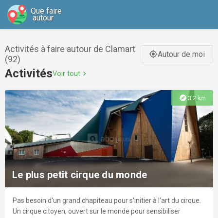
Que faire
autour
Activités à faire autour de Clamart
Autour de moi
gps_fixed
(92)
Activités
Voir tout
chevron_right
explore
3.2 km
Le plus petit cirque du monde
Pas besoin d'un grand chapiteau pour s'initier à l'art du cirque.
Un cirque citoyen, ouvert sur le monde pour sensibiliser