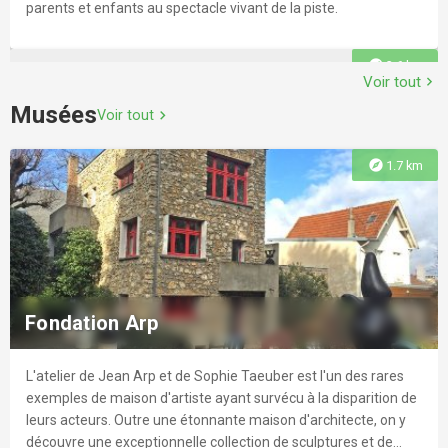
parents et enfants au spectacle vivant de la piste.
explore
3.6 km
Voir tout
chevron_right
Musées
Voir tout
chevron_right
explore
1.7 km
The Game
Situé à Paris (75005) au 51 Rue du Cardinal Lemoine.
Fondation Arp
L'atelier de Jean Arp et de Sophie Taeuber est l'un des rares
explore
3.6 km
exemples de maison d'artiste ayant survécu à la disparition de
leurs acteurs. Outre une étonnante maison d'architecte, on y
découvre une exceptionnelle collection de sculptures et de