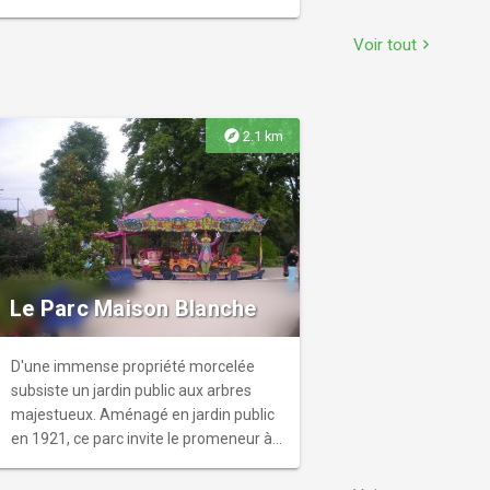
Pavillon de l’Aurore et son animation en
réalité virtuelle, l’Orangerie et sa galerie
Voir tout
chevron_right
de sculptures...
explore
2.1 km
Le Parc Maison Blanche
D'une immense propriété morcelée
subsiste un jardin public aux arbres
majestueux. Aménagé en jardin public
en 1921, ce parc invite le promeneur à
déambuler nonchalamment et à
découvrir, de nombreuses sculptures et