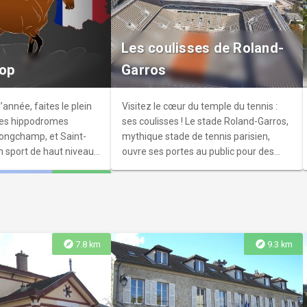
nistes
autrement avec
Les coulisses de Roland-
 - Montmartre, Orsay et
lop
Garros
istes". Plongez au cœur
 impressionnistes
inspiration. Un parcours
’année, faites le plein
Visitez le cœur du temple du tennis :
 manquer!
les hippodromes
ses coulisses ! Le stade Roland-Garros,
Longchamp, et Saint-
mythique stade de tennis parisien,
n sport de haut niveau
ouvre ses portes au public pour des
lles courses de chevaux
visites guidées exceptionnelles.
explore
7.7 km
tacle.
explore
explore
7.8 km
9.3 km
a Maison de la