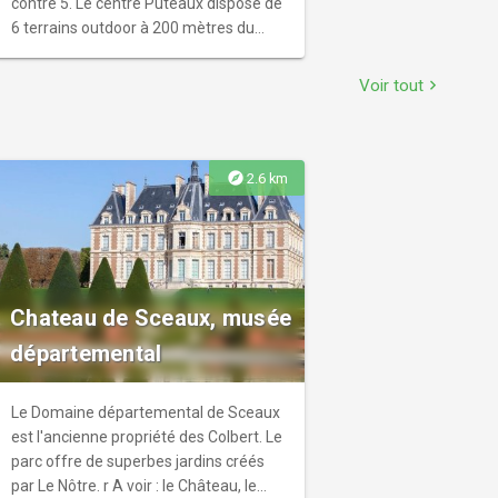
contre 5. Le centre Puteaux dispose de
6 terrains outdoor à 200 mètres du
centre de Meudon.
Voir tout
chevron_right
explore
2.6 km
Chateau de Sceaux, musée
départemental
Le Domaine départemental de Sceaux
est l'ancienne propriété des Colbert. Le
parc offre de superbes jardins créés
par Le Nôtre. r A voir : le Château, le