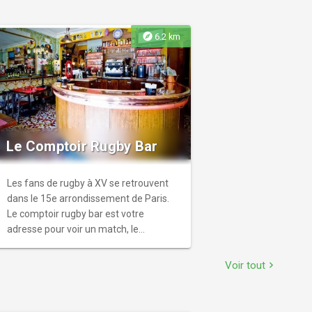
explore
6.2 km
Le Comptoir Rugby Bar
Les fans de rugby à XV se retrouvent
dans le 15e arrondissement de Paris.
Le comptoir rugby bar est votre
adresse pour voir un match, le
débriefer en troisième mi-temps, ou
tout simplement passer un moment
Voir tout
chevron_right
avec d’autres amoureux du sport.