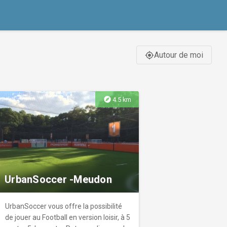
Autour de moi
gps_fixed
explore
4.5 km
UrbanSoccer -Meudon
UrbanSoccer vous offre la possibilité
de jouer au Football en version loisir, à 5