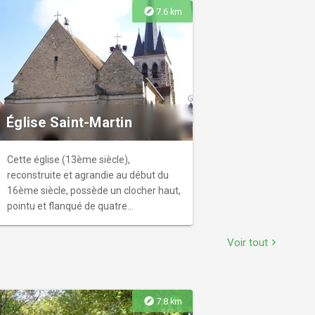
explore
7.6 km
Église Saint-Martin
Cette église (13ème siècle),
reconstruite et agrandie au début du
16ème siècle, possède un clocher haut,
pointu et flanqué de quatre
pyramidions, forme insolite dans la
région.
Voir tout
chevron_right
explore
7.8 km