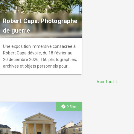
Robert Capa. Photographe
de guerre
Une exposition immersive consacrée à
Robert Capa dévoile, du 18 février au
20 décembre 2026, 160 photographies,
archives et objets personnels pour
retracer la naissance du
photojournalisme moderne et
Voir tout
chevron_right
l’engagement d’un témoin majeur du
XXᵉ siècle.
explore
9.5 km