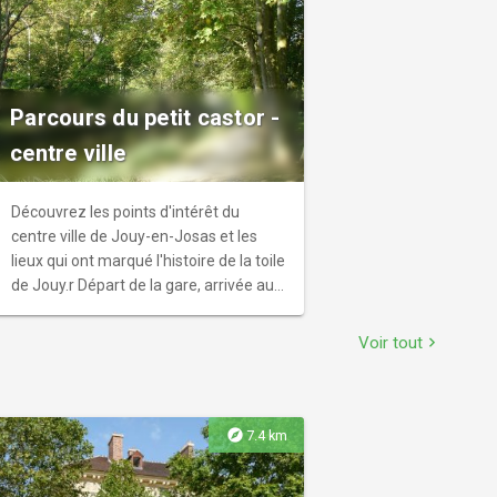
Parcours du petit castor -
centre ville
Découvrez les points d'intérêt du
centre ville de Jouy-en-Josas et les
lieux qui ont marqué l'histoire de la toile
de Jouy.r Départ de la gare, arrivée au
Vieux Moulin.
Voir tout
chevron_right
explore
7.4 km