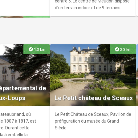
contre 5. Le centre de Meudon dispose
d'un terrain indoor et de 9 terrains
outdoor à 10 min de la Porte de St
explore
5.3 km
Cloud et 3 min de Vélizy
explore
explore
1.3 km
2.3 km
Villaine
llaine vous propose un
épartemental de
aux-Loups
Le Petit château de Sceaux
ateaubriand, où
Le Petit Château de Sceaux, Pavillon de
 de 1807 à 1817, est
préfiguration du musée du Grand
re. Durant cette
Siècle.
lla à embellir la