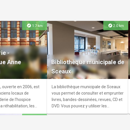
sont exposées sur l'esplanade.
explore
explore
1.7 km
2.0 km
 municipal
ilmorin
ie -
morin et ses bâtiments,
ue Anne
Bibliothèque municipale de
es-le-Buisson, ont été
i
Sceaux
ppe André de Vilmorin
x de ce lieu pour
 réalisé pour la qualité
 ouverte en 2006, est
La bibliothèque municipale de Sceaux
a proximité de Paris.
nciens locaux de
vous permet de consulter et emprunter
erie de l'hospice
livres, bandes-dessinées, revues, CD et
a réhabilitation, les
DVD. Vous pouvez y utiliser les
 architecturales de
ressources de l’Espace multimédia,
explore
2.7 km
 préservés tout en
parcourir les expositions et assister aux
s espaces intérieurs.
animations.