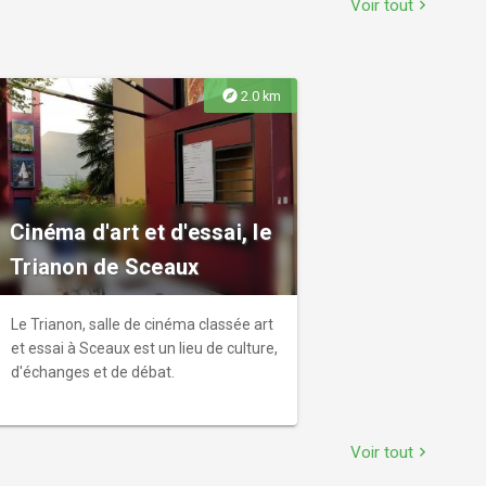
Voir tout
chevron_right
des espaces ludiques pour les enfants.
explore
2.0 km
Cinéma d'art et d'essai, le
Trianon de Sceaux
Le Trianon, salle de cinéma classée art
et essai à Sceaux est un lieu de culture,
d'échanges et de débat.
Voir tout
chevron_right