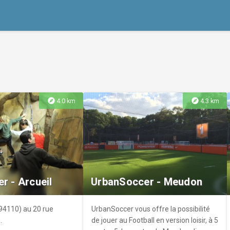
explore
explore
4.0 km
4.3 km
r - Arcueil
UrbanSoccer - Meudon
(94110) au 20 rue
UrbanSoccer vous offre la possibilité
.
de jouer au Football en version loisir, à 5