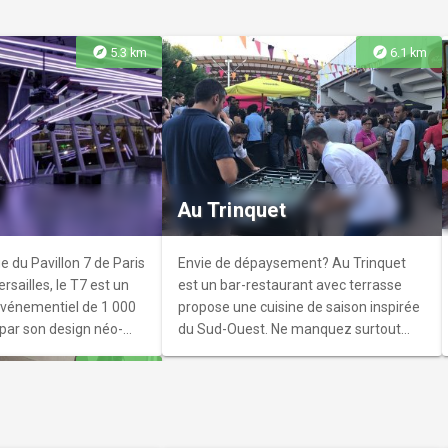
explore
explore
5.3 km
6.1 km
Domaine de
est de Paris, dans les
, le Domaine de Sceaux
Au Trinquet
s un parc tourné vers la
diversité, un lieu de
un exemple
e du Pavillon 7 de Paris
Envie de dépaysement? Au Trinquet
art du jardin à la
rsailles, le T7 est un
est un bar-restaurant avec terrasse
 siècle.
événementiel de 1 000
propose une cuisine de saison inspirée
 par son design néo-
du Sud-Ouest. Ne manquez surtout
rbre de lumière et sa
pas les apéros du jeudi... ambiance
explore
6.5 km
r la tour Eiffel, il
garantie !
éférences mondiales de
ronique. Capacité :
ersonnes en