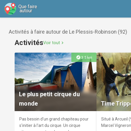
Que faire
autour
Activités à faire autour de Le Plessis-Robinson (92)
Activités
Voir tout
chevron_right
explore
3.5 km
Le plus petit cirque du
monde
Time Trippe
Pas besoin d'un grand chapiteau pour
Situé à Arcueil 
s'initier à l'art du cirque. Un cirque
Marcel Vigneron