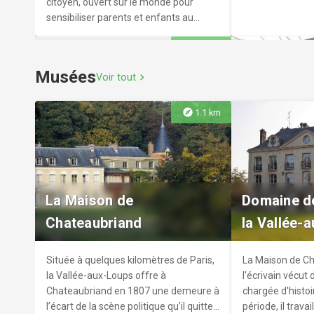
citoyen, ouvert sur le monde pour
sensibiliser parents et enfants au
spectacle vivant de la piste.
explore
4.8 km
Musées
Voir tout
chevron_right
explore
1.1 km
The Game
Piscine de 
Situé à Paris (75005) au 51 Rue du
La piscine de Vi
La Maison de
Domaine d
Cardinal Lemoine.
bassin de 25m.
Chateaubriand
la Vallée-
Située à quelques kilomètres de Paris,
La Maison de Ch
la Vallée-aux-Loups offre à
l'écrivain vécut
Chateaubriand en 1807 une demeure à
chargée d'histoi
l’écart de la scène politique qu’il quitte
période, il travai