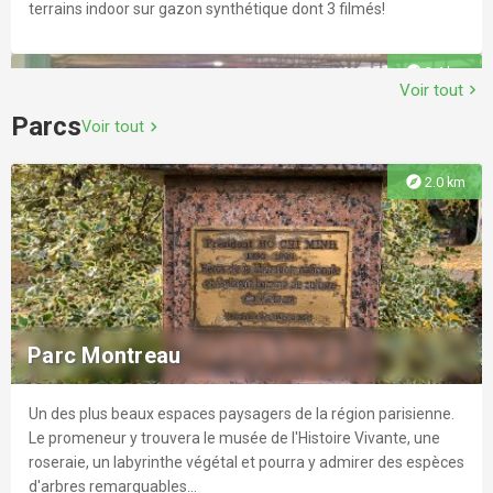
terrains indoor sur gazon synthétique dont 3 filmés!
explore
3.4 km
Voir tout
chevron_right
Parcs
Voir tout
chevron_right
explore
2.0 km
Piscine municipale Salvador-Allende
Venez nager, faire du sport ou vous détendre à la piscine
municipale Salvador Allende.
Parc Montreau
Un des plus beaux espaces paysagers de la région parisienne.
explore
4.0 km
Le promeneur y trouvera le musée de l'Histoire Vivante, une
roseraie, un labyrinthe végétal et pourra y admirer des espèces
d'arbres remarquables...