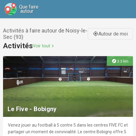
Que faire
autour
Activités à faire autour de Noisy-le-
Autour de moi
gps_fixed
Sec (93)
Activités
Voir tout
chevron_right
explore
3.3 km
Le Five - Bobigny
Venez jouer au football à 5 contre 5 dans les centres FIVE FC et
partager un moment de convivialité. Le centre Bobigny offre 5