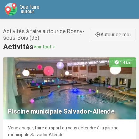
Que faire
autour
Activités à faire autour de Rosny-
Autour de moi
gps_fixed
sous-Bois (93)
Activités
Voir tout
chevron_right
explore
1.4 km
Piscine municipale Salvador-Allende
Venez nager, faire du sport ou vous détendre à la piscine
municipale Salvador Allende.