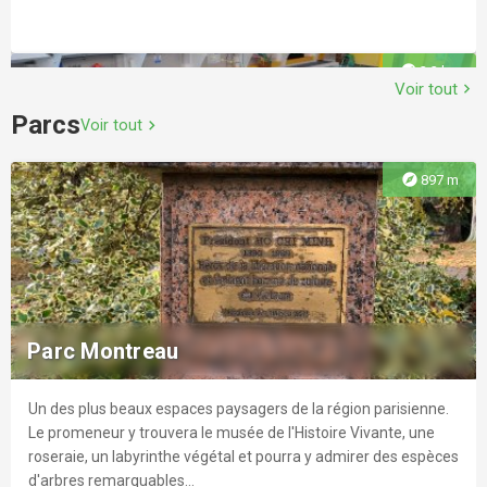
explore
2.3 km
Voir tout
chevron_right
Parcs
Voir tout
chevron_right
explore
897 m
Piscine Robert Belvaux
Venez profiter des deux bassins, du sauna et de la salle de
tennis de table de la piscine Robert Belvaux !
Parc Montreau
Un des plus beaux espaces paysagers de la région parisienne.
explore
3.1 km
Le promeneur y trouvera le musée de l'Histoire Vivante, une
roseraie, un labyrinthe végétal et pourra y admirer des espèces
d'arbres remarquables...