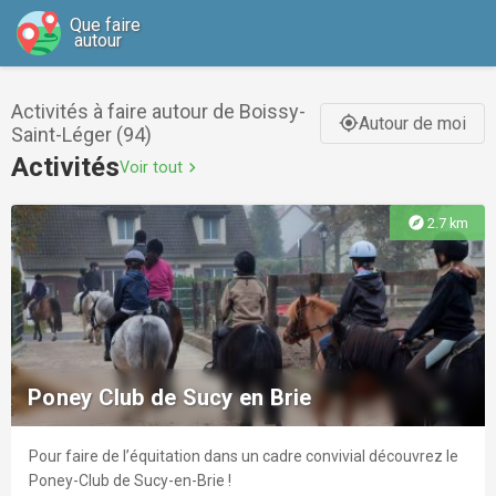
Que faire
autour
Activités à faire autour de Boissy-
Autour de moi
gps_fixed
Saint-Léger (94)
Activités
Voir tout
chevron_right
explore
2.7 km
Poney Club de Sucy en Brie
Pour faire de l’équitation dans un cadre convivial découvrez le
Poney-Club de Sucy-en-Brie !