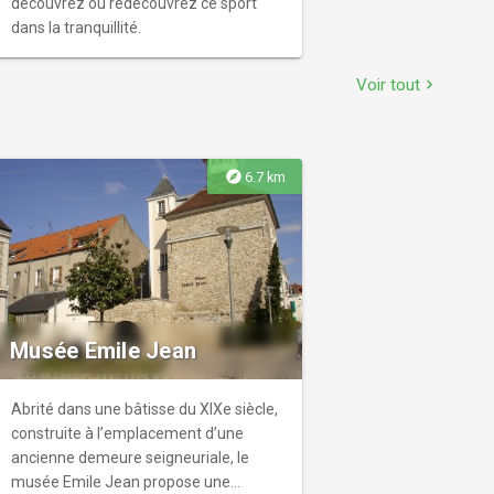
découvrez ou redécouvrez ce sport
dans la tranquillité.
Voir tout
chevron_right
explore
6.7 km
Musée Emile Jean
Abrité dans une bâtisse du XIXe siècle,
construite à l’emplacement d’une
ancienne demeure seigneuriale, le
musée Emile Jean propose une