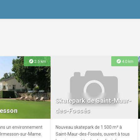
explore
explore
2.5 km
4.0 km
Skatepark de Saint-Maur-
messon
des-Fossés
dans un environnement
Nouveau skatepark de 1 500 m² à
Ormesson-sur-Marne.
Saint-Maur-des-Fossés, ouvert à tous