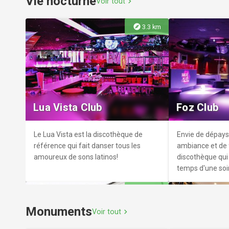
Vie nocturne
Voir tout
chevron_right
explore
3.3 km
Cinéma municipal Pierre et
Médiathèq
Jacques Prévert
Jules Vern
Venez assister à la programmation
La médiathèque 
variée du cinéma Pierre et Jacques
sur-Marne vous 
Lua Vista Club
Foz Club
Prévert.
rendez-vous litt
de qualité.
Le Lua Vista est la discothèque de
Envie de dépay
référence qui fait danser tous les
ambiance et de f
amoureux de sons latinos!
discothèque qui 
temps d'une soi
explore
10.8 km
Monuments
Voir tout
chevron_right