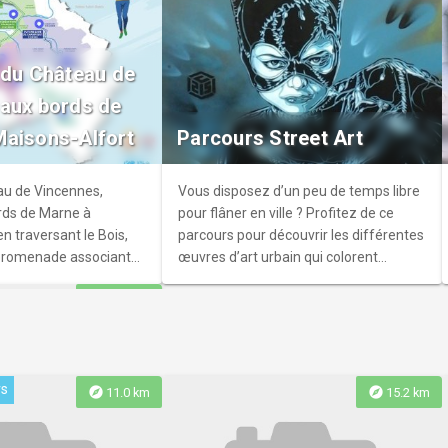
nt-Charles-
éciaux pour le public
lus des groupes sur
 du Château de
e entre 1856 et 1860
aux bords de
 Claude Naissant sur un
aisons-Alfort
Parcours Street Art
 dans un style
diévale.
au de Vincennes,
Vous disposez d’un peu de temps libre
ords de Marne à
pour flâner en ville ? Profitez de ce
n traversant le Bois,
parcours pour découvrir les différentes
 promenade associant
œuvres d’art urbain qui colorent
oine.
Vincennes.
explore
11.4 km
rs
istorique à pied
explore
explore
11.0 km
15.2 km
on-le-Pont à