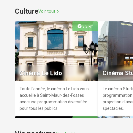
Culture
Voir tout
chevron_right
explore
3.3 km
Parc du Bois-Saint-Denis
Parc de l'
Vaste jardin de 15 000 m2, le Parc du
Le parc de l'Ab
Bois-Saint-Denis abrite notamment
l'emplacement d
Cinéma Le Lido
Cinéma St
une aire de jeux pour enfant et un
de Saint-Maur, d
boulodrome.
presqu'entièreme
Toute l'année, le cinéma Le Lido vous
Le cinéma Studi
accueille à Saint-Maur-des-Fossés
programmation v
avec une programmation diversifiée
projection d'ava
pour tous les publics.
spectacles.
explore
7.5 km