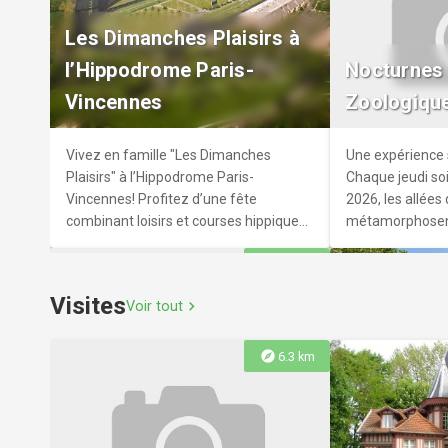
Patrimoine
Maisons-Al
Les Dimanches Plaisirs à
Vous disposez d'une heure ou deux
Cette balade urb
l’Hippodrome Paris-
Nocturnes
pour découvrir la ville ?r r Partez à la
immersion captiv
Vincennes
Zoologique
découverte de Vincennes et son
Charenton-le-Po
patrimoine architectural avec 13
Maisons-Alfort,
panneaux d'informations historiques
l'honneur la ric
Vivez en famille "Les Dimanches
Une expérience s
répartis dans différents quartiers.
historique et ind
Plaisirs" à l’Hippodrome Paris-
Chaque jeudi soir
Vincennes! Profitez d’une fête
2026, les allées
combinant loisirs et courses hippiques,
métamorphosent 
dans un cadre familial inoubliable. Un
s’adoucissent, l
explore
15.9 km
événement pour toutes les
prennent le des
générations!
dévoilent autre
Visites
Voir tout
chevron_right
explore
6.3 km
Byblos, cité millénaire du
Robert Ca
Liban
de guerre