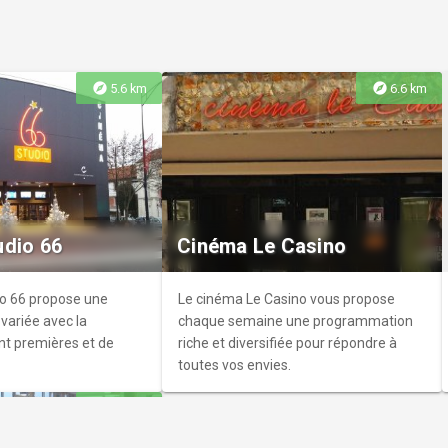
explore
explore
5.6 km
6.6 km
Abbaye
baye occupe
e l'ancienne abbaye
udio 66
Cinéma Le Casino
étruite
nt à la fin du XVIIIe.
o 66 propose une
Le cinéma Le Casino vous propose
ariée avec la
chaque semaine une programmation
nt premières et de
riche et diversifiée pour répondre à
toutes vos envies.
explore
8.1 km