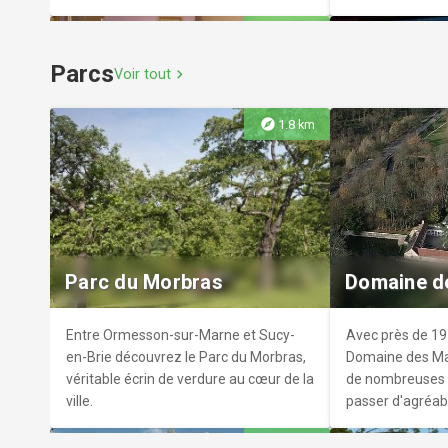
présente des tré
explore
7.8 km
objets symboliq
et des témoigna
Parcs
Voir tout
chevron_right
clandestine. Lie
la lutte pour la li
l'importance de 
explore
1.8 km
pour la France, 
Musée Robert Dubois-
Une visite incon
Corneau
Musée num
passionnés d'hi
collective.
Installé dans la demeure de l'historien
Découvrir sur éc
Robert Dubois-Corneau (1876-1951), le
tablette plus de
Parc du Morbras
Domaine d
musée est constitué autour de
issues des plus
collections permanentes et
français. Une p
temporaires.
Entre Ormesson-sur-Marne et Sucy-
Avec près de 19
en-Brie découvrez le Parc du Morbras,
Domaine des Ma
véritable écrin de verdure au cœur de la
de nombreuses p
ville.
passer d'agréab
explore
6.6 km