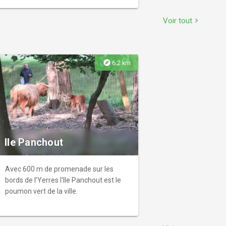
immersion dans l’histoire de Villiers-
sur-Marne à travers divers
Voir tout
chevron_right
témoignages de la vie quotidienne.
explore
6.2 km
Ile Panchout
Avec 600 m de promenade sur les
bords de l’Yerres l'Ile Panchout est le
poumon vert de la ville.