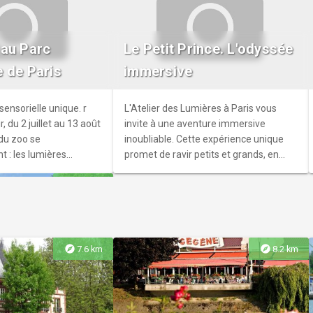
fort
aine vous invite à une
 au Parc
Le Petit Prince. L'odyssée
ante dans l'histoire de
 de Paris
immersive
nt, Saint-Maurice et
 un parcours qui met à
hesse de leur patrimoine
ensorielle unique. r
L'Atelier des Lumières à Paris vous
ustriel.
, du 2 juillet au 13 août
invite à une aventure immersive
 du zoo se
inoubliable. Cette expérience unique
: les lumières
promet de ravir petits et grands, en
es sons de la nature
redonnant vie au chef-d’œuvre
explore
16.6 km
sus, et les animaux se
intemporel d’Antoine de Saint-Exupéry.
ment.
explore
explore
7.6 km
8.2 km
pa. Photographe