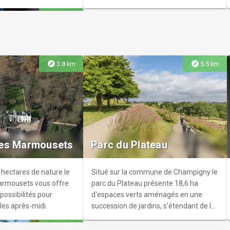
sors historiques, des
explore
7.8 km
ues, des archives photo
ges de la presse
u dédié au courage et à
berté, il rappelle
cette période troublée
explore
explore
3.8 km
5.5 km
l’Europe et le monde.
tournable pour les
érique à Brunoy
stoire et de mémoire
ran géant et sur
 500 œuvres d’art
es Marmousets
Parc du Plateau
 grands musées
remière en Essonne !
 hectares de nature le
Situé sur la commune de Champigny le
rmousets vous offre
parc du Plateau présente 18,6 ha
ossibilités pour
d'espaces verts aménagés en une
les après-midi.
succession de jardins, s'étendant de la
Marne aux hauteurs de Champigny.
explore
6.6 km