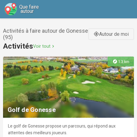
Que faire
autour
Activités à faire autour de Gonesse
Autour de moi
gps_fixed
(95)
Activités
Voir tout
chevron_right
explore
1.3 km
Golf de Gonesse
Le golf de Gonesse propose un parcours, qui répond aux
attentes des meilleurs joueurs.