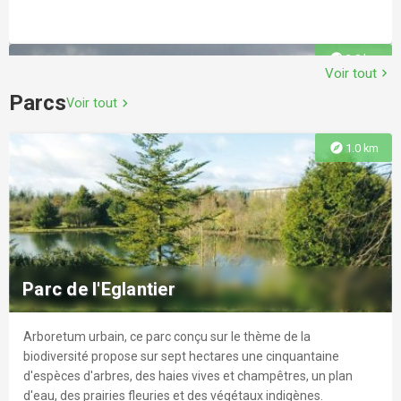
explore
3.8 km
Voir tout
chevron_right
Parcs
Voir tout
chevron_right
explore
1.0 km
Golf International de Roissy
Au coeur de la Vallée Verte, sur environ 90 ha, le Golf
International de Roissy voit le jour en 2020, offrant des
Parc de l'Eglantier
équipements de premier ordre.
Arboretum urbain, ce parc conçu sur le thème de la
explore
4.0 km
biodiversité propose sur sept hectares une cinquantaine
d'espèces d'arbres, des haies vives et champêtres, un plan
d'eau, des prairies fleuries et des végétaux indigènes.