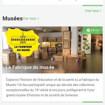
explore
4.0 km
Voir tout
chevron_right
Musées
Voir tout
chevron_right
Le Canyon
explore
341 m
Plus qu’un espace aquatique, c’est un véritable lieu de loisirs,
de remise en forme et de rencontre en famille et entre amis !
La Vallée Verte
explore
4.7 km
Que vous aimiez les balades, faire du jogging ou du vélo, cet
espace naturel situé en périphérie du village vous propose
La Fabrique du musée
différents circuits.
Explorez l’histoire de l’éducation et de la santé à La Fabrique du
explore
4.1 km
Musée ! Un lieu participatif unique qui dévoile des collections
exceptionnelles du 19ᵉ siècle à nos jours, préfigurant le futur
Le Five - Sarcelles
grand musée d'histoire et de société de Gonesse.