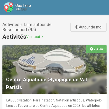
Que faire
autour
Activités à faire autour de
Autour de moi
gps_fixed
Bessancourt (95)
Activités
Voir tout
chevron_right
explore
2.4 km
Centre Aquatique Olympique de Val
Parisis
LABEL : Natation, Para-natation, Natation artistique, Waterpolo.
Lors de l'ouverture du Centre Aquatique en 2023, les athlètes