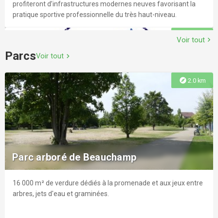
profiteront d’infrastructures modernes neuves favorisant la
pratique sportive professionnelle du très haut-niveau.
explore
4.2 km
Voir tout
chevron_right
Parcs
Voir tout
chevron_right
explore
2.0 km
Centre équestre des Tilleuls
Dans une ambiance familiale, au coeur de la Vallée de Chauvry,
à 10 minutes de Saint-Ouen-L'aumône, le Centre Equestre des
Parc arboré de Beauchamp
Tilleuls vous accueille pour pratiquer l'équitation de Pleine
Nature ainsi que l'équitation classique.
16 000 m² de verdure dédiés à la promenade et aux jeux entre
explore
4.2 km
arbres, jets d'eau et graminées.