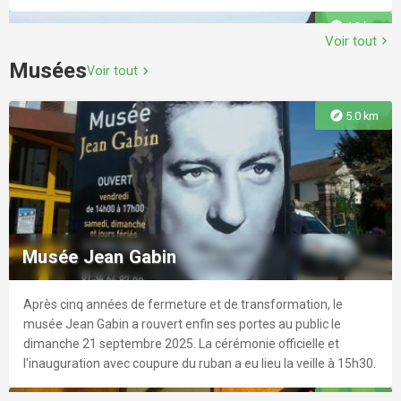
explore
4.2 km
Voir tout
chevron_right
Musées
Voir tout
chevron_right
Centre équestre de Mériel
explore
5.0 km
Situé en lisière de forêt dans la commune de Mériel, le centre
équestre de Mériel vous accueille pour pratiquer l’équitation de
Parc du Château de Méry-sur-Oise
votre choix dans une ambiance familiale !
Le Château de Méry-sur-Oise est situé sur la rive gauche de
explore
4.6 km
l'Oise, en centre-ville.
Musée Jean Gabin
Après cinq années de fermeture et de transformation, le
explore
5.6 km
musée Jean Gabin a rouvert enfin ses portes au public le
dimanche 21 septembre 2025. La cérémonie officielle et
l'inauguration avec coupure du ruban a eu lieu la veille à 15h30.
Centre de Sports et de Loisirs