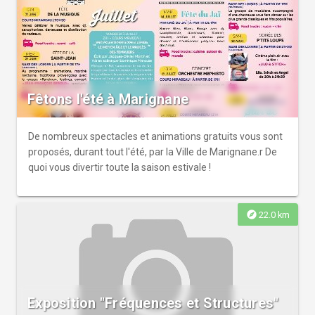
Debout / Semi-assisr Spectacle nocturne
Fêtons l'été à Marignane
De nombreux spectacles et animations gratuits vous sont
proposés, durant tout l'été, par la Ville de Marignane.r De
quoi vous divertir toute la saison estivale !
explore
22.0 km
Exposition "Fréquences et Structures"