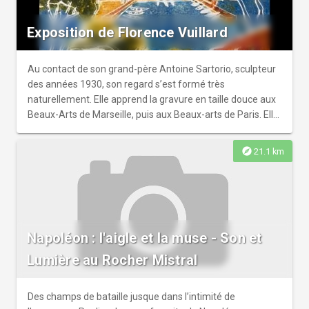
Exposition de Florence Vuillard
Au contact de son grand-père Antoine Sartorio, sculpteur
des années 1930, son regard s’est formé très
naturellement. Elle apprend la gravure en taille douce aux
Beaux-Arts de Marseille, puis aux Beaux-arts de Paris. Elle
“croque” sur le vif des portraits, et trouve son inspiration
dans les calanques et la garrigue provençales. Ces
explore
21.1 km
paysages méditerranéens l’émerveillent, elle nous les fait
découvrir en traduisant à sa manière la beauté de la
lumière et de la nature environnante.r A Paris, ce sont
plutôt des atmosphères d’ateliers, des modèles vivants,
dont il résulte une belle série d’arlequins.r
Napoléon : l'aigle et la muse - Son et
Lumière au Rocher Mistral
Des champs de bataille jusque dans l’intimité de