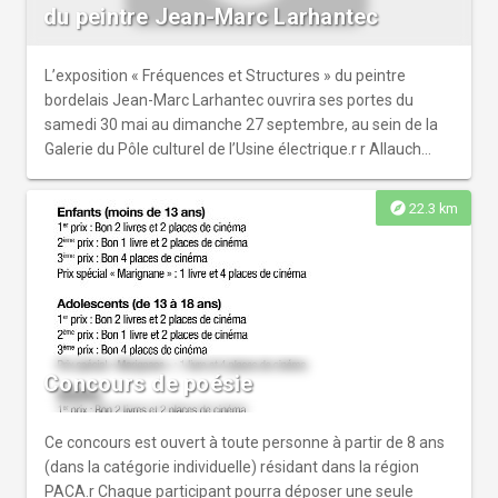
du peintre Jean-Marc Larhantec
L’exposition « Fréquences et Structures » du peintre
bordelais Jean-Marc Larhantec ouvrira ses portes du
samedi 30 mai au dimanche 27 septembre, au sein de la
Galerie du Pôle culturel de l’Usine électrique.r r Allauch
offre ainsi un formidable coup de projecteur sur plus de 60
œuvres qui traduisent une recherche de résonance
explore
22.3 km
universelle. Un travail qui fait alors écho à l’histoire d’un
lieu, transformant l’Usine Électrique en un espace où l’art
et l’énergie se rejoignent. Installée à l’Usine Électrique,
vitrine de la culture sous toutes ses formes, l’exposition
prend toute sa dimension. Pour l’artiste :r r La connexion
est naturelle. Tout comme l’Usine transformait de
l’énergie à partir de la matière, je tente de générer une
Concours de poésie
énergie émotionnelle à travers mes toiles.r r Venez
apprécier la recherche d’une densité, d’une résistance,
d’une présence réelle de la matière. Quand la texture n’est
Ce concours est ouvert à toute personne à partir de 8 ans
pas décorative, mais constitue le langage même de
(dans la catégorie individuelle) résidant dans la région
l’œuvre nait d’une immersion sonore. Les œuvres de Jean-
PACA.r Chaque participant pourra déposer une seule