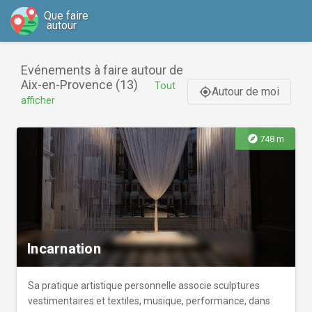
Que faire
autour
Evénements à faire autour de
Aix-en-Provence (13)
Tout
Autour de moi
gps_fixed
afficher
explore
748 m
Incarnation
Sa pratique artistique personnelle associe sculptures
vestimentaires et textiles, musique, performance, dans