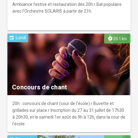
Ambiance festive et restauration dès 20h.r Bal populaire
avec l’Orchestre SOLARIS à partir de 21h.
Lundi
event
explore
20.1 km
Concours de chant
20h : concours de chant (cour de l’école).r Buvette et
grillades sur place.r Inscription du 27 au 31 juillet de 17h30
à 20h30, et le samedi 1er août de 9h à 12h, dans la cour de
l’école.