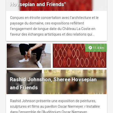
Hovsepian and Friends"
Conçues en étroite concertation avec l’architecture et le
paysage du domaine, ces expositions reflètent
l’engagement de longue date du Château La Coste en
faveur des échanges artistiques et des relations qui
évoluent au fil du temps. r r Ensemble, elles invitent à une
réflexion sur la communauté, l’amour et la collaboration,
explore
11.4 km
où les pratiques individuelles, tout en restant distinctes,
sont étroitement liées par le lieu, l’architecture et des
valeurs communes. r r En se déplaçant d’un pavillon à
l’autre, les visiteurs découvriront l’art comme faisant
partie intégrante d’un écosystème vivant où l’architecture
Rashid Johnshon, Sheree Hovsepian
encadre l’expérience, la nature façonne la perception et la
communauté lui donne tout son sens.
and Friends
Rashid Johnson présente une exposition de peintures,
sculptures et films au pavillon Oscar Niemeyer. r Installée
dans l'ensemble de l'Auditorium Oscar Niemeyer,