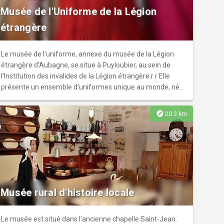
Musée de l'Uniforme de la Légion
étrangère
Le musée de l’uniforme, annexe du musée de la Légion
étrangère d’Aubagne, se situe à Puyloubier, au sein de
l'Institution des invalides de la Légion étrangère.r r Elle
présente un ensemble d’uniformes unique au monde, née
de l’acquisition, en 1989, de la collection d’uniformes
Raymond Guyader. Les caves du château de Puyloubier,
explore
20.3 km
puis le premier étage, sont alors utilisées pour accueillir
cette collection. On y trouve, aujourd’hui, les tenues et
accessoires des légionnaires, de 1831 à la guerre
d’Algérie.r r Comme le musée d’Aubagne, l’annexe de
Puyloubier rappelle aux légionnaires leur histoire, et
présente au grand public l'identité de la Légion étrangère.r
r Avant ou après la visite du musée, vous avez la
Musée rural d'histoire locale
possibilité de déjeuner sur place au restaurant du domaine
du capitaine Danjou (réservation obligatoire) et poursuivre
votre escapade en passant par la boutique souvenir du
Le musée est situé dans l'ancienne chapelle Saint-Jean.