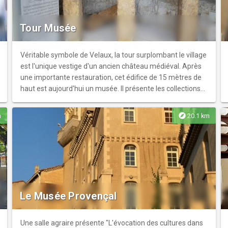
Tour Musée
Véritable symbole de Velaux, la tour surplombant le village
est l'unique vestige d'un ancien château médiéval. Après
une importante restauration, cet édifice de 15 mètres de
haut est aujourd'hui un musée. Il présente les collections
archéologiques municipales allant du Néolithique aux Haut
Moyen Âge et celles du site paléontologique Velaux-La
explore
m
20.1 km
Bastide Neuve.r Le rez-de-chaussée est consacré à la
paléontologie avec, entre autres, les fossiles de trois
dinosaures et d’un reptile volant inédits, un crâne de
crocodile exceptionnel et les pinces de crabes d’eau douce
les plus anciennes du monde. Plusieurs salles sont
dédiées au site gaulois de Roquepertuse et à la cité
paléochrétienne de Sainte Propice.r Deux terrasses
Le Musée Provençal
panoramiques donnent aux visiteurs une vue
exceptionnelle sur la ville et l'Etang-de-Berre.
Une salle agraire présente "L'évocation des cultures dans