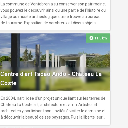
La commune de Ventabren a su conserver son patrimoine,
vous pouvez le découvrir ainsi qu'une partie de l'histoire du
village au musée archéologique qui se trouve au bureau
de tourisme. Exposition de nombreux et divers objets
provenant des fouilles de l'Oppidum celto-ligure de
Roquefavour, quelques vestiges du château de la reine
explore
11.5 km
Jeanne, quelques fragments de fresques de l'Hermitage
Saint-Honorat. Surface de l'exposition permanente : 25
Surface de l'exposition temporaire : 10
Centre d'art Tadao Ando - Château La
Coste
En 2004, nait l'idée d'un projet unique liant sur les terres de
Château La Coste art, architecture et vin.r r Artistes et
architectes y participant sont invités à visiter le domaine et
à découvrir la beauté de ses paysages. Puis la liberté leur
est donnée dans le choix de l'emplacement qui