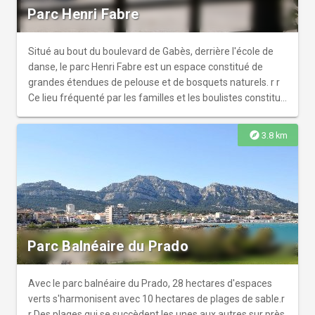
Parc Henri Fabre
Situé au bout du boulevard de Gabès, derrière l'école de
danse, le parc Henri Fabre est un espace constitué de
grandes étendues de pelouse et de bosquets naturels. r r
Ce lieu fréquenté par les familles et les boulistes constitue
également un terrain de jeu naturel pour les futurs Zidane
du quartier. r r L'aménagement d'un cheminement
explore
3.8 km
piétonnier le long des berges de l'Huveaune, entre le
boulevard Michelet et l'entrée du parc Borély, conforte la
vocation du parc Henri Fabre en tant que lieu dédié à la
promenade.
Parc Balnéaire du Prado
Avec le parc balnéaire du Prado, 28 hectares d'espaces
verts s'harmonisent avec 10 hectares de plages de sable.r
r Des plages qui se succèdent les unes aux autres sur près