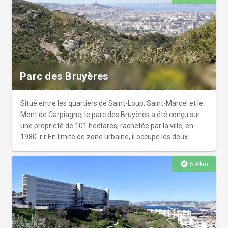
Parc des Bruyères
Situé entre les quartiers de Saint-Loup, Saint-Marcel et le
Mont de Carpiagne, le parc des Bruyères a été conçu sur
une propriété de 101 hectares, rachetée par la ville, en
1980. r r En limite de zone urbaine, il occupe les deux
versants du vallon de l'Evêque et constitue une charnière
verte entre les quartiers est et les calanques. Son relief
explore
5.9 km
est caractéristique par ses variations d'altitude
s'échelonnant entre 120 et 570 mètres. Sa végétation
endémique est constituée d'espèces arbustives
remarquables (cistes, arbousiers...) et en particulier, la
bruyère Erica arborea qui a inspiré le nom du site. r r Très
prisé des randonneurs et excursionnistes, il offre un point