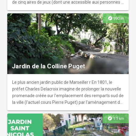
de cinq aires de jeux (dont une accessible aux personnes à
mobilité réduite), de tables de ping-pong et de jeux de
dames le parc de la porte d'Aix dispose également de
explore
990 m
deux fontaines d'eau potable, de brumisateurs, d'un jardin
partagé et de 600 m² d'espaces divers.
Jardin de la Colline Puget
Le plus ancien jardin public de Marseiller r En 1801, le
préfet Charles Delacroix imagine de prolonger la nouvelle
promenade créée sur l'emplacement des remparts sud de
la ville (l'actuel cours Pierre Puget) par l'aménagement de
la colline située en surplomb. r r Soumis à de nombreux
aléas politiques et financiers, les travaux, réalisés par les
explore
1.1 km
Ateliers de Charité, s’échelonnent sur plus de cinquante
ans.r A l’époque, les problèmes dus à la topographie
(transport de terre à dos d’âne, difficultés d’arrosage,