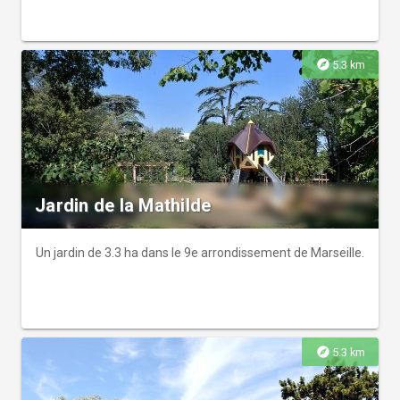
explore
5.3 km
Jardin de la Mathilde
Un jardin de 3.3 ha dans le 9e arrondissement de Marseille.
explore
5.3 km