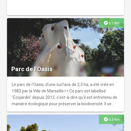
Saint-Exupéry et du collège Arthur Rimbaud.r r Sur le plan
environnemental, on remarquera, au sud du parc, une
friche urbaine naturelle, présentant un intérêt écologique,
située à l’extrémité d’une trame verte discontinue entre
explore
6.2 km
massif de la Nerthe et massif de l’Etoile.
Parc de l'Oasis
Le parc de l'Oasis, d'une surface de 2,3 ha, a été créé en
1983 par la Ville de Marseille.r r Ce parc est labellisé
"Ecojardin" depuis 2012, c'est-à-dire qu'il est entretenu de
manière écologique pour préserver la biodiversité. Il se
décompose en trois parties distinctes. Cette configuration
cloisonnée permet à la fois, la création d'ambiances
explore
6.3 km
spécifiques sur chaque zone et incite à la promenade,
l'appel à la découverte créant une dynamique et un