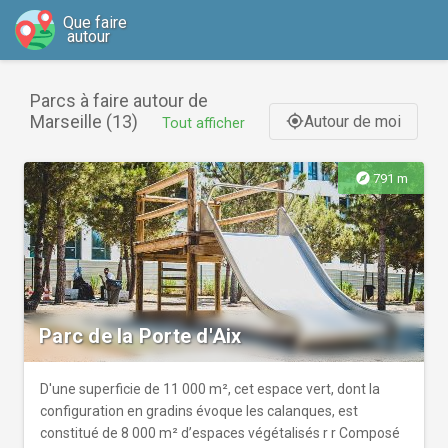
Que faire
autour
Parcs à faire autour de
Marseille (13)
Autour de moi
gps_fixed
Tout afficher
explore
791 m
Parc de la Porte d'Aix
D'une superficie de 11 000 m², cet espace vert, dont la
configuration en gradins évoque les calanques, est
constitué de 8 000 m² d’espaces végétalisés r r Composé