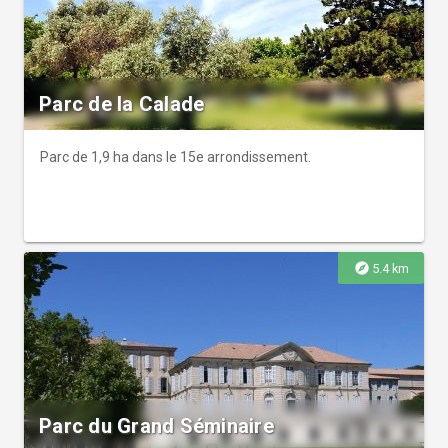
Parc de la Calade
Parc de 1,9 ha dans le 15e arrondissement.
explore
5.4 km
Parc du Grand Séminaire