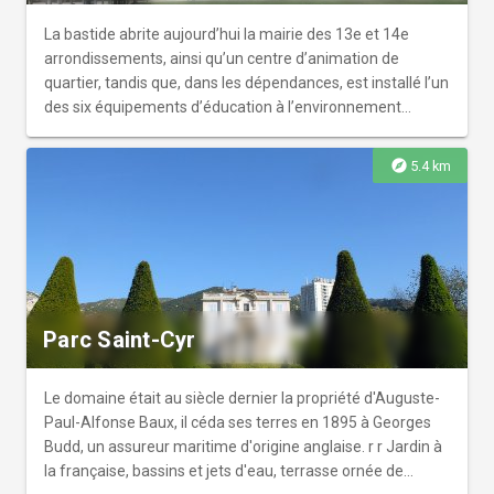
La bastide abrite aujourd’hui la mairie des 13e et 14e
arrondissements, ainsi qu’un centre d’animation de
quartier, tandis que, dans les dépendances, est installé l’un
des six équipements d’éducation à l’environnement
municipaux, le Relais Nature Saint-Joseph.r r Au XVIIe
siècle, le domaine de Saint-Joseph dépend du territoire
explore
5.4 km
des Aygalades dont il est séparé lors de la fondation du
village de Saint-Joseph en 1648. C’est Louis Sauveur de
Villeneuve, ambassadeur à Constantinople, qui fait
construire la bastide dont les volumes et les lignes
courbes traduisent un grand sens de l’apparat. Il fait
établir des plans par l’architecte Dreveton, à qui l’on doit
notamment le couvent des Bernardines, qui abrite
Parc Saint-Cyr
aujourd’hui le Lycée Thiers.r r La propriété est acquise en
1770 par Joseph Hugues, réputé comme l’homme le plus
riche de Marseille, qui sera guillotiné sous la Révolution. Le
Le domaine était au siècle dernier la propriété d'Auguste-
fils Hugues rachète la bastide et certaines dépendances.
Paul-Alfonse Baux, il céda ses terres en 1895 à Georges
Par la suite, le négociant Anthoine, pionnier du commerce
Budd, un assureur maritime d'origine anglaise. r r Jardin à
avec la Mer Noire, maire de Marseille en 1805 et futur
la française, bassins et jets d'eau, terrasse ornée de