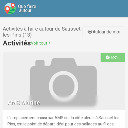
Que faire
autour
Activités à faire autour de Sausset-
Autour de moi
gps_fixed
les-Pins (13)
Activités
Voir tout
chevron_right
explore
697 m
AMS Marine
L’emplacement choisi par AMS sur la côte bleue, à Sausset les
Pins, est le point de départ idéal pour des ballades au fil des