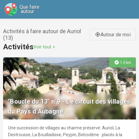
Que faire
autour
Activités à faire autour de Auriol
Autour de moi
gps_fixed
(13)
Activités
Voir tout
chevron_right
explore
1.5 km
"Boucle du 13" n°9 - Le circuit des villages
du Pays d'Aubagne
Une succession de villages au charme préservé. Auriol, La
Destrousse, La Bouilladisse, Peypin, Belcodène : placés à la