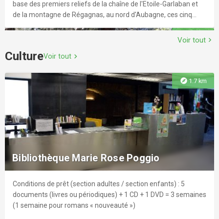
base des premiers reliefs de la chaîne de l'Etoile-Garlaban et
de la montagne de Régagnas, au nord d'Aubagne, ces cinq
villages à l'écart des circuits touristiques ont conservé une
explore
3.0 km
réelle identité provençale. Une atmosphère symbolisée par
Voir tout
chevron_right
leur habitat traditionnel, des places typiques à platanes et à
Culture
Voir tout
chevron_right
fontaines et quelques hameaux isolés, à vocation agricole.
explore
1.7 km
Le Royaume des Arbres - Parcours
aventures
Des parcours pour toute la famille.r Arrêt des activités en cas
d’orage, de foudre ou de vent violent r En complément de
Bibliothèque Marie Rose Poggio
l'activité "Parcours Aventure" un parc de Jeux pour enfants
avec château gonflable, trampoline, toboggan et table de ping-
pong !
Conditions de prêt (section adultes / section enfants) : 5
explore
3.3 km
documents (livres ou périodiques) + 1 CD + 1 DVD = 3 semaines
(1 semaine pour romans « nouveauté »)