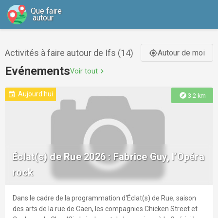
Que faire
autour
Activités à faire autour de Ifs (14)
Autour de moi
gps_fixed
Evénements
Voir tout
chevron_right
Aujourd'hui
event
explore
3.2 km
Éclat(s) de Rue 2026 : Fabrice Guy, l’Opéra
rock
Dans le cadre de la programmation d'Éclat(s) de Rue, saison
des arts de la rue de Caen, les compagnies Chicken Street et