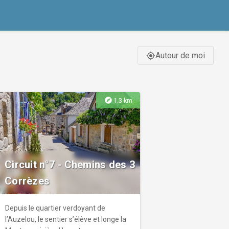
Autour de moi
gps_fixed
explore
1.3 km
Circuit n°7 - Chemins des 3
Corrèzes
Depuis le quartier verdoyant de
l’Auzelou, le sentier s’élève et longe la