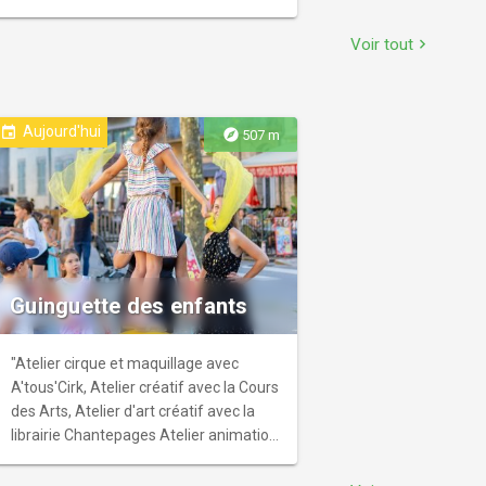
pour terminer dans le bourg, rue des
Armuriers, où raisonnait autrefois le
Voir tout
chevron_right
fameux "Taou" de Laguenne.
Aujourd'hui
event
explore
507 m
Guinguette des enfants
"Atelier cirque et maquillage avec
A'tous'Cirk, Atelier créatif avec la Cours
des Arts, Atelier d'art créatif avec la
librairie Chantepages Atelier animation
slack-line avec Esprit Nature Balade en
escargoline avec les Âneries du Soulier