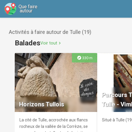
Que faire
autour
Activités à faire autour de Tulle (19)
Balades
Voir tout
chevron_right
explore
330 m
Parcours T
Horizons Tullois
Tulle - Vim
La cité de Tulle, accrochée aux flancs
Situé à Tulle (1
rocheux de la vallée de la Corrèze, se