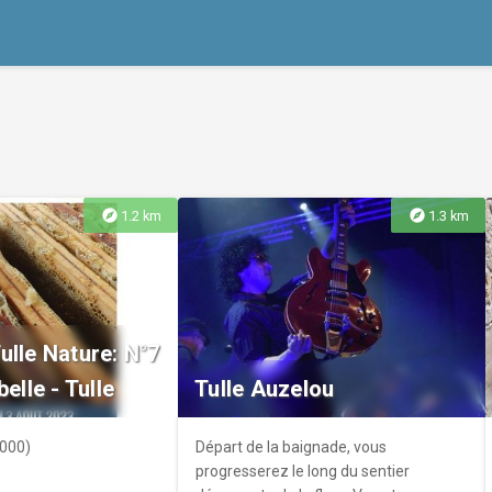
explore
explore
1.2 km
1.3 km
ulle Nature: N°7
belle - Tulle
Tulle Auzelou
9000)
Départ de la baignade, vous
progresserez le long du sentier