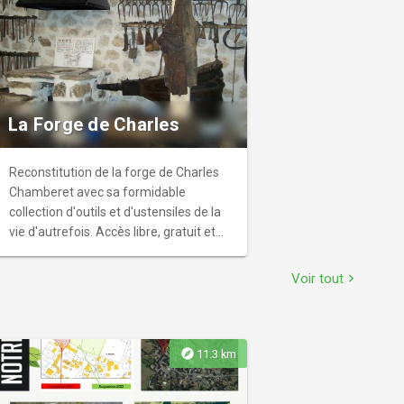
La Forge de Charles
Reconstitution de la forge de Charles
Chamberet avec sa formidable
collection d'outils et d'ustensiles de la
vie d'autrefois. Accès libre, gratuit et
PMR. Parking bus et voiture gratuit à
proximité. Groupes maximum 20
Voir tout
chevron_right
personnes. Écoles : programme
spécial. Possibilité de visite guidée
uniquement sur rendez-vous. Label
tourisme et handicap pour les
explore
11.3 km
handicaps moteur, mental et auditif.