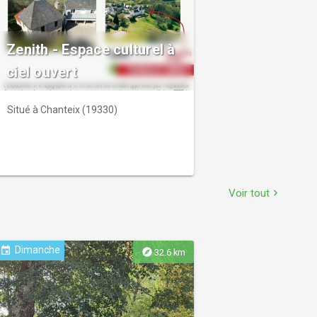
Zenith - Espace culturel à
ciel ouvert
Situé à Chanteix (19330)
Voir tout
chevron_right
Dimanche
event
explore
32.6 km