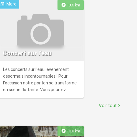
Mardi
event
explore
13.6 km
Concert sur l'eau
Les concerts sur l'eau, évènement
désormais incontournables ! Pour
l'occasion notre ponton se transforme
en scène flottante. Vous pourrez
profiter du spectacle depuis l'eau
(pédalos, canoés, paddles) ou bien sur
Voir tout
chevron_right
la terre ferme, dans une atmosphère
chaleureuse et colorée.
explore
10.8 km