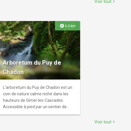
Voir tout
chevron_right
Animations du Pass Eté jeune : Jeux
géants, Ateliers ludiques et sportifs"
explore
6.0 km
Arboretum du Puy de
Chadon
L’arboretum du Puy de Chadon est un
coin de nature calme niché dans les
hauteurs de Gimel-les-Cascades.
Accessible à pied par un sentier de
randonnée, il offre une belle balade à
travers une forêt où poussent de
Voir tout
chevron_right
nombreux arbres typiques de la région,