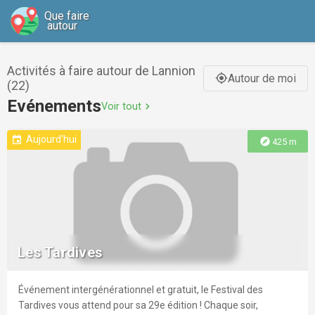
Que faire
autour
Activités à faire autour de Lannion
Autour de moi
gps_fixed
(22)
Evénements
Voir tout
chevron_right
Aujourd'hui
event
explore
425 m
Les Tardives
Événement intergénérationnel et gratuit, le Festival des
Tardives vous attend pour sa 29e édition ! Chaque soir,