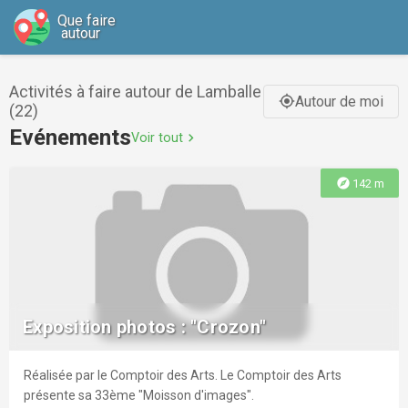
Que faire
autour
Activités à faire autour de Lamballe
Autour de moi
gps_fixed
(22)
Evénements
Voir tout
chevron_right
explore
142 m
Exposition photos : "Crozon"
Réalisée par le Comptoir des Arts. Le Comptoir des Arts
présente sa 33ème "Moisson d'images".