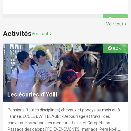
explore
193 m
Voir tout
chevron_right
Activités
Voir tout
chevron_right
explore
8.2 km
Exposition photos : "De l'autre côté de
l'objectif"
Réalisée par le Comptoir des Arts. Le Comptoir des Arts
présente sa 33ème "Moisson d'images".
Les écuries d'Ydill
Pensions (toutes disciplines) chevaux et poneys au mois ou à
explore
257 m
l'année. ECOLE D'ATTELAGE : -Débourrage et travail des
chevaux -Formation des meneurs : Loisir et Compétition.
Passage des galops FFE. ÉVÉNEMENTS : mariage, Père Noël ...