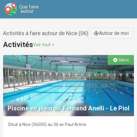
Que faire
autour
Activités à faire autour de Nice (06)
Autour de moi
gps_fixed
Activités
Voir tout
chevron_right
explore
594 m
Piscine en plein air Fernand Anelli - Le Piol
Situé à Nice (06000) au 36 av Paul Arène.