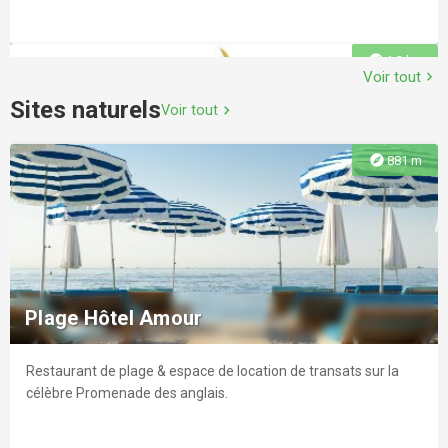
explore
1.2 km
Voir tout
chevron_right
Sites naturels
Voir tout
chevron_right
explore
881 m
La Parenthèse
Le lieu de reference dedié au sport et au bien-etre situé en
plein coeur de Nice.
Plage Hôtel Amour
Restaurant de plage & espace de location de transats sur la
explore
1.6 km
célèbre Promenade des anglais.