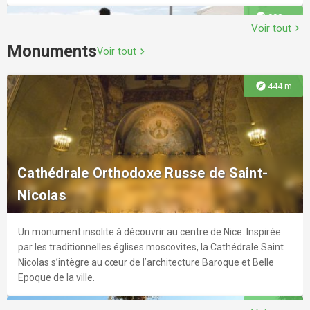
explore
990 m
Voir tout
chevron_right
Monuments
Voir tout
chevron_right
Club Flexx
explore
444 m
Véritable lieu de vie, FLEXX est un club sport & bien-être haut
de gamme unique, situé en plein centre-ville de Nice.
La Plage du Negresco - N La Plage
La Plage du Negresco a été conçue et réalisée dans l’esprit
explore
2.7 km
Cathédrale Orthodoxe Russe de Saint-
d’excellence du Negresco.
Nicolas
Un monument insolite à découvrir au centre de Nice. Inspirée
explore
1.0 km
par les traditionnelles églises moscovites, la Cathédrale Saint
Nicolas s’intègre au cœur de l’architecture Baroque et Belle
Complexe Jean Bouin
Epoque de la ville.
explore
1.1 km
Club de sport, piscine, patinoire, fitness.