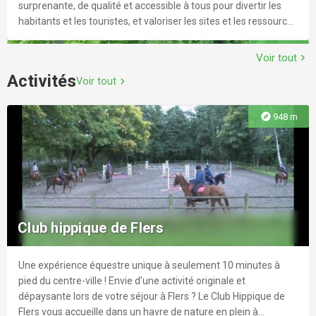
surprenante, de qualité et accessible à tous pour divertir les
habitants et les touristes, et valoriser les sites et les ressources
du territoire. Les semaines s’animent autour de cinq rendez-
explore
12.3 km
vous hebdomadaires : les balades du mardi, les jeudis détente,
Voir tout
chevron_right
les vendredis concerts et les week-ends spectacles. Au total,
Activités
Voir tout
chevron_right
60 rendez-vous sont proposés. À consommer sans
modération ! Très bel été sur Flers Agglo !
explore
948 m
La Voie Romaine
Au début de notre ère, les Romains étaient en Gaule. Ils y ont
développé un réseau de communications pour relier les camps
Club hippique de Flers
romains entre eux. Une voie secondaire passant par Saint
Germain du Crioult (Sandus Germanus de Criol) devait relier
Jublains en Mayenne à Vieux, près de Caen.
Une expérience équestre unique à seulement 10 minutes à
explore
12.6 km
pied du centre-ville ! Envie d’une activité originale et
dépaysante lors de votre séjour à Flers ? Le Club Hippique de
Flers vous accueille dans un havre de nature en plein à