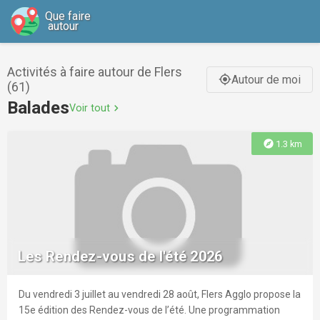
Que faire
autour
Activités à faire autour de Flers
Autour de moi
gps_fixed
(61)
Balades
Voir tout
chevron_right
explore
1.3 km
Les Rendez-vous de l'été 2026
Du vendredi 3 juillet au vendredi 28 août, Flers Agglo propose la
15e édition des Rendez-vous de l’été. Une programmation