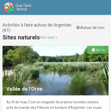
Que faire
autour
Activités à faire autour de Argentan
Autour de moi
gps_fixed
(61)
Sites naturels
Voir tout
chevron_right
explore
667 m
Vallée de l'Orne
Au fil de l’eau C’est un chapelet de prairies humides situées
près du marais des Pâtures en bordure d’Argentan. Les crues