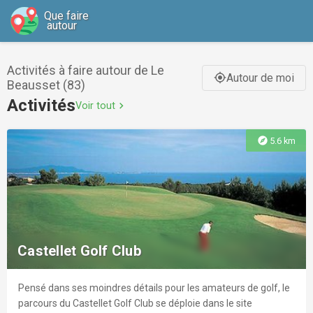
Que faire
autour
Activités à faire autour de Le
Autour de moi
gps_fixed
Beausset (83)
Activités
Voir tout
chevron_right
explore
5.6 km
Castellet Golf Club
Pensé dans ses moindres détails pour les amateurs de golf, le
parcours du Castellet Golf Club se déploie dans le site