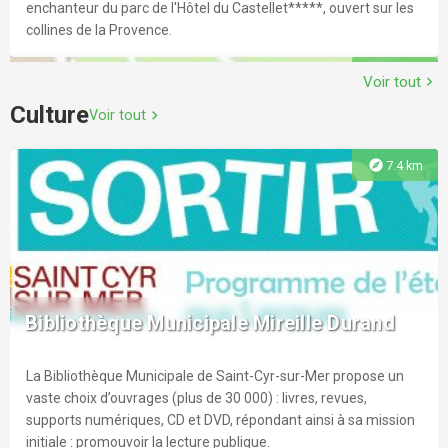
enchanteur du parc de l'Hôtel du Castellet*****, ouvert sur les
collines de la Provence.
explore
6.2 km
Voir tout
chevron_right
Culture
Voir tout
chevron_right
explore
7.4 km
EDP Jump
Cours bébé (à partir de 3 ans)r Cours débutant confirmér
coaching en CSO (saut d'obstacle)r Balade sur rendez-vousr
Bibliothèque Municipale Mireille Durand
Pension / demi pensionr Tours de poney
La Bibliothèque Municipale de Saint-Cyr-sur-Mer propose un
explore
6.7 km
vaste choix d’ouvrages (plus de 30 000) : livres, revues,
supports numériques, CD et DVD, répondant ainsi à sa mission
initiale : promouvoir la lecture publique.