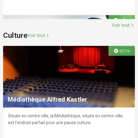
explore
3.4 km
Voir tout
chevron_right
Culture
Voir tout
chevron_right
explore
327 m
Le Frégate Golf Club
Le Frégate Golf Club, niché au cœur des vignes de Saint-Cyr-
sur-Mer et surplombant la mer Méditerranée et les îles, vous
Médiathèque Alfred Kastler
propose deux parcours 18+9 trous et une académie de golf
Située en centre ville, la Médiathèque, située en centre-ville,
explore
4.8 km
est l'endroit parfait pour une pause culture.