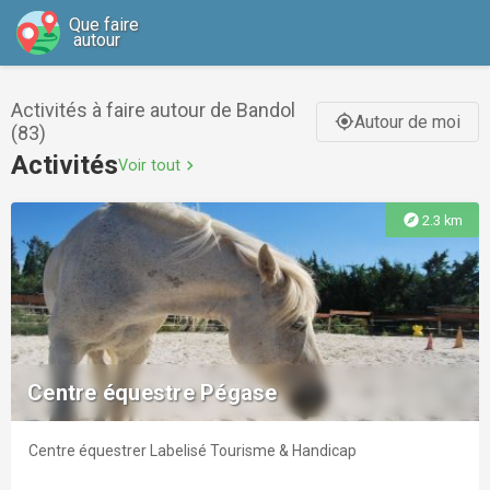
Que faire
autour
Activités à faire autour de Bandol
Autour de moi
gps_fixed
(83)
Activités
Voir tout
chevron_right
explore
2.3 km
Centre équestre Pégase
Centre équestrer Labelisé Tourisme & Handicap