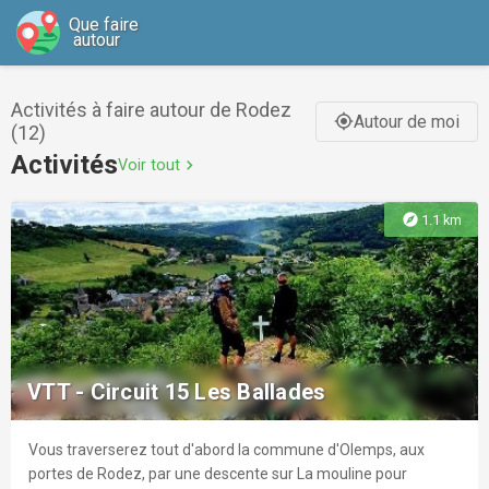
Que faire
autour
Activités à faire autour de Rodez
Autour de moi
gps_fixed
(12)
Activités
Voir tout
chevron_right
explore
1.1 km
VTT - Circuit 15 Les Ballades
Vous traverserez tout d'abord la commune d'Olemps, aux
portes de Rodez, par une descente sur La mouline pour